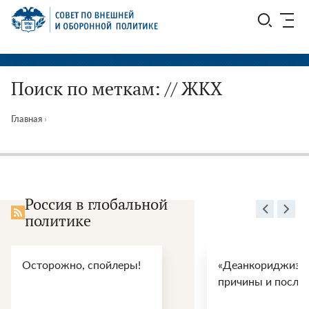
Перейти
СВОП
к
содержимому
Поиск по меткам: // ЖКХ
Главная
›
Россия в глобальной
политике
Осторожно, спойлеры!
«Деанкориджизац
причины и после