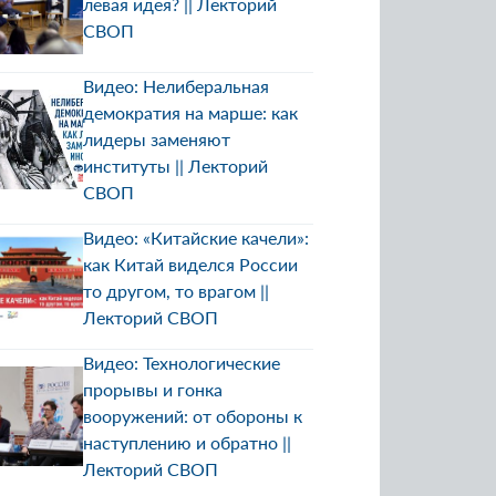
левая идея? || Лекторий
СВОП
Видео: Нелиберальная
демократия на марше: как
лидеры заменяют
институты || Лекторий
СВОП
Видео: «Китайские качели»:
как Китай виделся России
то другом, то врагом ||
Лекторий СВОП
Видео: Технологические
прорывы и гонка
вооружений: от обороны к
наступлению и обратно ||
Лекторий СВОП