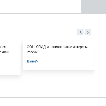
ачем
ООН, СПИД и национальные интересы
Ос
йскими
России
Да
Далее