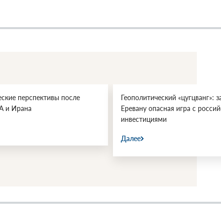
еские перспективы после
Геополитический «цугцванг»: з
А и Ирана
Еревану опасная игра с росси
инвестициями
Далее