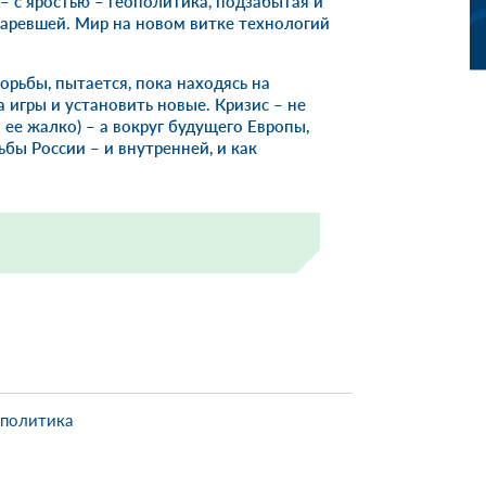
– с яростью – геополитика, подзабытая и
аревшей. Мир на новом витке технологий
борьбы, пытается, пока находясь на
 игры и установить новые. Кризис – не
 ее жалко) – а вокруг будущего Европы,
бы России – и внутренней, и как
ополитика