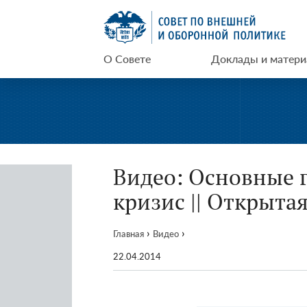
Перейти
СВОП
к
содержимому
О Совете
Доклады и матер
Видео: Основные 
кризис || Открыта
›
›
Главная
Видео
22.04.2014