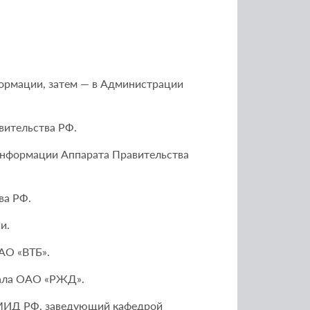
формации, затем — в Администрации
вительства РФ.
 информации Аппарата Правительства
ва РФ.
и.
АО «ВТБ».
иала ОАО «РЖД».
 МИД РФ, заведующий кафедрой