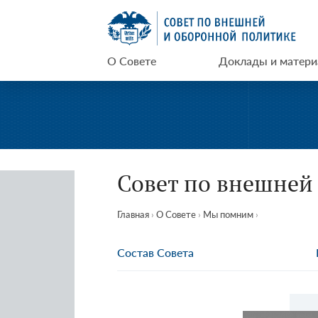
Перейти
СВОП
к
содержимому
О Совете
Доклады и матер
Совет по внешней
Главная
›
О Совете
›
Мы помним
›
Состав Совета