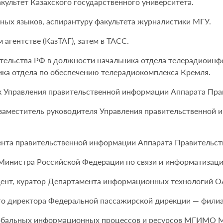
культет Казахского государственного университета.
нных языков, аспирантуру факультета журналистики МГУ.
агентстве (КазТАГ), затем в ТАСС.
вительства РФ в должности начальника отдела телерадиоин
ка отдела по обеспечению телерадиокомплекса Кремля.
ик Управления правительственной информации Аппарата Пра
 — заместитель руководителя Управления правительственной
ента правительственной информации Аппарата Правительст
 Министра Российской Федерации по связи и информатизаци
дент, куратор Департамента информационных технологий О
ного директора Федеральной пассажирской дирекции — фил
глобальных информационных процессов и ресурсов МГИМО