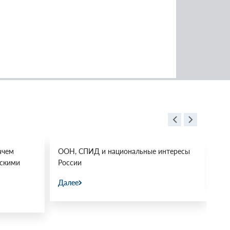
ачем
ООН, СПИД и национальные интересы
Ос
йскими
России
Да
Далее