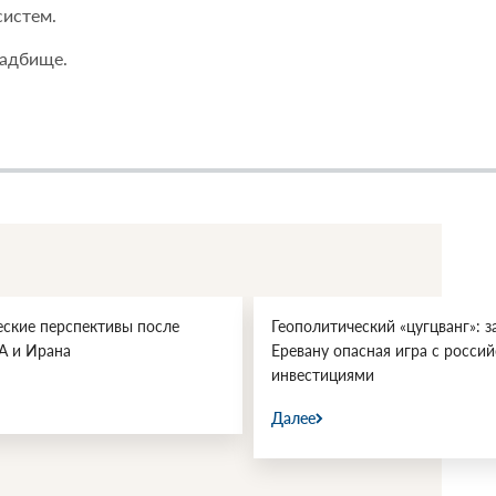
истем.
ладбище.
еские перспективы после
Геополитический «цугцванг»: з
А и Ирана
Еревану опасная игра с росси
инвестициями
Далее