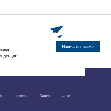
Написать письмо
Малая
онденции:
я
Новости
Видео
Фото