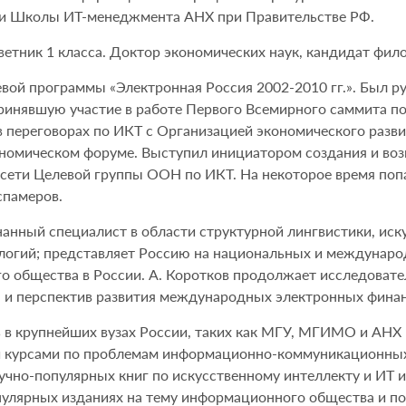
ми Школы ИТ-менеджмента АНХ при Правительстве РФ.
тник 1 класса. Доктор экономических наук, кандидат фило
вой программы «Электронная Россия 2002-2010 гг.». Был р
ринявшую участие в работе Первого Всемирного саммита 
 в переговорах по ИКТ с Организацией экономического разви
номическом форуме. Выступил инициатором создания и воз
сети Целевой группы ООН по ИКТ. На некоторое время попа
спамеров.
анный специалист в области структурной лингвистики, иск
логий; представляет Россию на национальных и междунаро
 общества в России. А. Коротков продолжает исследовател
 и перспектив развития международных электронных финан
 в крупнейших вузах России, таких как МГУ, МГИМО и АНХ 
 курсами по проблемам информационно-коммуникационных т
учно-популярных книг по искусственному интеллекту и ИТ и
пулярных изданиях на тему информационного общества и п