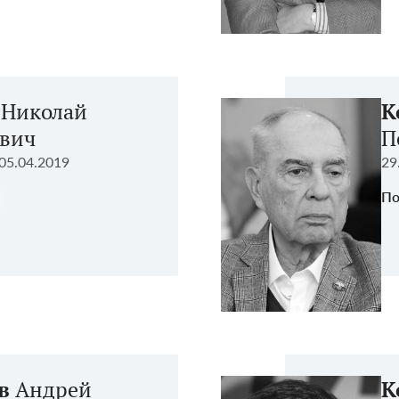
Николай
К
вич
П
05.04.2019
29
По
в
Андрей
К