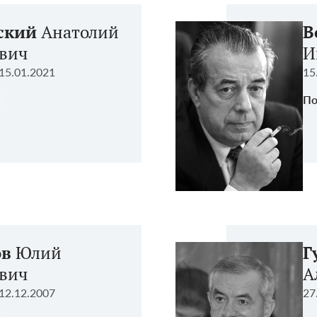
ский
Анатолий
В
евич
И
15.01.2021
15
По
ов
Юлий
Г
вич
А
12.12.2007
27