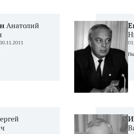
ин
Анатолий
Е
ч
Н
30.11.2011
01
По
ергей
И
ич
В