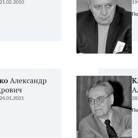
21.02.2010
19
По
ко
Александр
К
дрович
А
24.01.2021
28
По