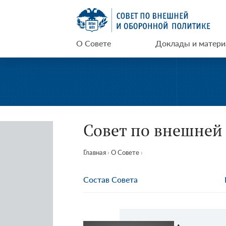
Перейти
СВОП
к
содержимому
О Совете
Доклады и матер
Совет по внешней
Главная
›
О Совете
›
Состав Совета