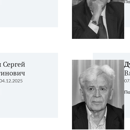
По
н
Сергей
Д
тинович
В
04.12.2025
07
По