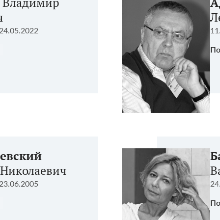
Владимир
А
ч
Л
24.05.2022
11
По
евский
Б
 Николаевич
В
23.06.2005
24
По