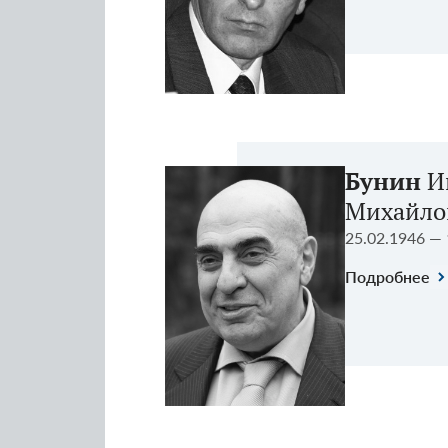
Бунин
И
Михайло
25.02.1946 — 
Подробнее