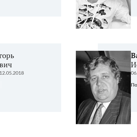
горь
В
вич
И
12.05.2018
06
По