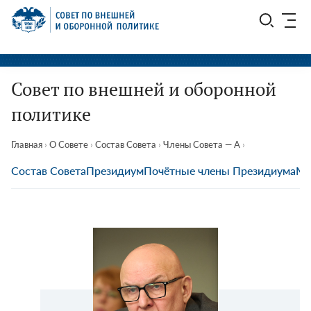
Перейти
СВОП
к
содержимому
Совет по внешней и оборонной
политике
Главная
›
О Совете
›
Состав Совета
›
Члены Совета — А
›
Состав Совета
Президиум
Почётные члены Президиума
Мы