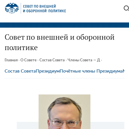
Перейти
СВОП
к
содержимому
Совет по внешней и оборонной
политике
Главная
›
О Совете
›
Состав Совета
›
Члены Совета — Д
›
Состав Совета
Президиум
Почётные члены Президиума
Мы