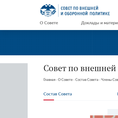
Перейти
СВОП
к
содержимому
О Совете
Доклады и матер
Совет по внешней
Главная
›
О Совете
›
Состав Совета
›
Члены Сов
Состав Совета