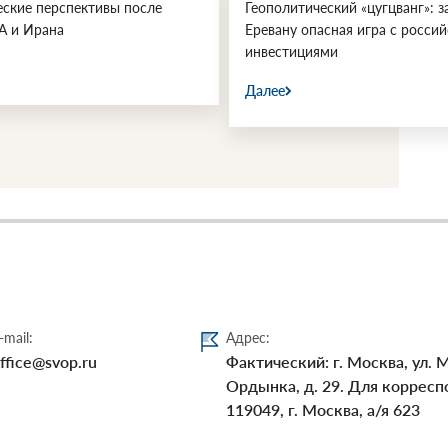
еские перспективы после
Геополитический «цугцванг»: з
А и Ирана
Еревану опасная игра с росси
инвестициями
Далее
-mail:
Адрес:
ffice@svop.ru
Фактический: г. Москва, ул. 
Ордынка, д. 29. Для корресп
119049, г. Москва, а/я 623