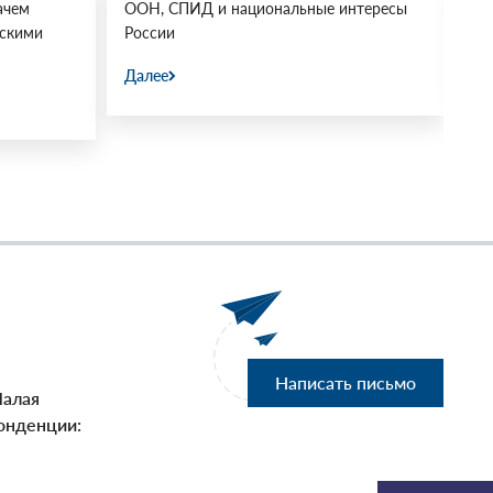
ачем
ООН, СПИД и национальные интересы
Ос
йскими
России
Да
Далее
Написать письмо
Малая
онденции: