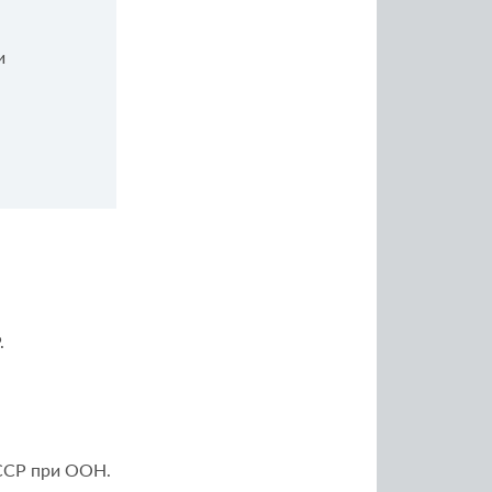
и
.
СССР при ООН.