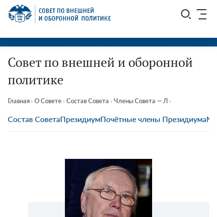
Перейти
СВОП
к
содержимому
Совет по внешней и оборонной
политике
Главная
›
О Совете
›
Состав Совета
›
Члены Совета — Л
›
Состав Совета
Президиум
Почётные члены Президиума
Мы