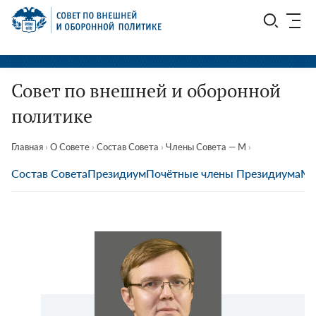
Перейти
СВОП
к
содержимому
Совет по внешней и оборонной
политике
Главная
›
О Совете
›
Состав Совета
›
Члены Совета — М
›
Состав Совета
Президиум
Почётные члены Президиума
Мы