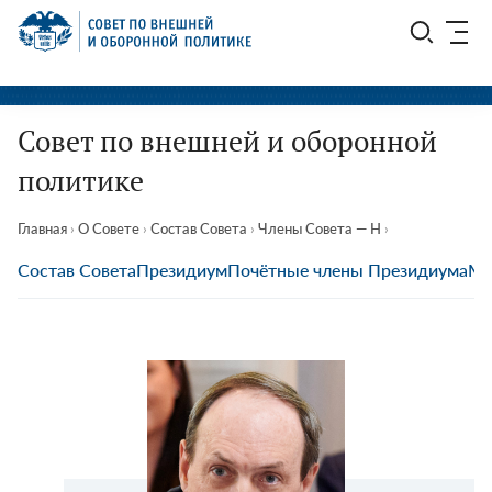
Перейти
СВОП
к
содержимому
Совет по внешней и оборонной
политике
Главная
›
О Совете
›
Состав Совета
›
Члены Совета — Н
›
Состав Совета
Президиум
Почётные члены Президиума
Мы