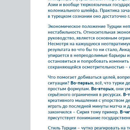
Азии и вообще тюркоязычных государст
колониального шлейфа. Практика зача
в турецком сознании оно достаточно г
Экономическое положение Турции неп
нестабильность. Относительная эконо
руководство, является основным огра
Несмотря на кажущуюся неотвратимую
результата во что бы то ни стало, Анк
упирается в непреодолимые барьеры и
остановиться и попробовать изменить 
сохраняющейся осмотрительностью – с
Что помогает добиваться целей, вопр
ситуации?
Во-первых
, всё, что турки 
простым формулам.
Во-вторых
, они у
серьёзного ограничения в ресурсах.
В-
креативного мышления с упорством де
играть до последней минуты матча и да
закончился – Сирия тому пример.
В-че
присутствует понимание государственн
Стиль Турции – чутко реагировать на