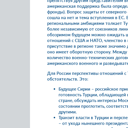
препятствуя другим представителям в
американская поддержка была опреде
фронды). Вопрос защиты от северного с
сошла на нет и тема вступления в ЕС.
региональными амбициями толкает Тур
более независимую от союзников линию
обозримом будущем можно ожидать ш
отношений с США и НАТО, членство в 
присутствие в регионе также значимо д
оно имеет оборотную сторону. Между
количество военно-технических догово
американского военного и разведывате
Для России перспективы отношений с 
обстоятельств. Это:
Будущее Сирии – российское прис
готовность Турции, обладающей
стране, обсуждать интересы Моск
состоянии проглотить, соответст
другими.
Транзит власти в Турции и персп
– от ухода нынешнего президент