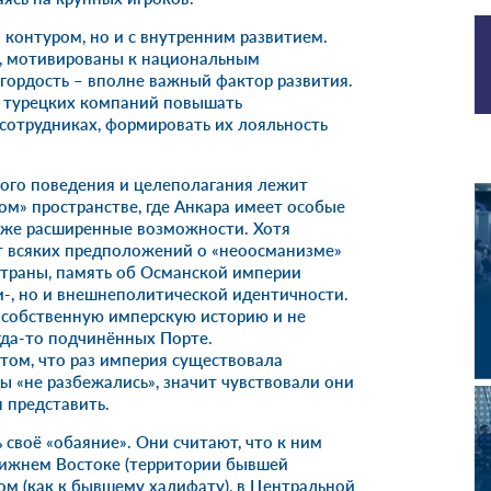
 контуром, но и с внутренним развитием.
ы, мотивированы к национальным
гордость – вполне важный фактор развития.
 турецких компаний повышать
 сотрудниках, формировать их лояльность
ого поведения и целеполагания лежит
ом» пространстве, где Анкара имеет особые
акже расширенные возможности. Хотя
т всяких предположений о «неоосманизме»
страны, память об Османской империи
-, но и внешнеполитической идентичности.
» собственную имперскую историю и не
огда-то подчинённых Порте.
том, что раз империя существовала
ы «не разбежались», значит чувствовали они
я представить.
 своё «обаяние». Они считают, что к ним
лижнем Востоке (территории бывшей
ом (как к бывшему халифату), в Центральной