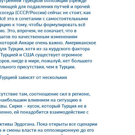
нутренней турецкой оппозиции (прежде
ляющей для подавления путчей и прочей
оседа (СССР/России) сейчас не стоит, как
 Всё это в сочетании с самостоятельными
цию к тому, чтобы формулировать всё
. Это, впрочем, не означает, что в
агов по качественным изменениям
которой Анкаре очень важно. Американское
ля Турции, хотя из-за курдского фактора
 Турцией и США существует огромное
ров, нигде в мире, пожалуй, нет большего
льного присутствия, чем в Турции.
Турцией зависят от нескольких
утствие там, соотношение сил в регионе,
 наибольшим влиянием на ситуацию в
вы. Сирия – кусок, который Турция не в
венно, ей понадобится взаимодействие с
ективы Эрдогана. Пока открыты все сценарии
а и смены власти на оппозиционную до его