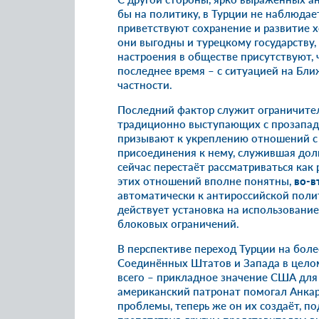
бы на политику, в Турции не наблюда
приветствуют сохранение и развитие 
они выгодны и турецкому государству,
настроения в обществе присутствуют, 
последнее время – с ситуацией на Бли
частности.
Последний фактор служит ограничите
традиционно выступающих с прозапад
призывают к укреплению отношений с
присоединения к нему, служившая дол
сейчас перестаёт рассматриваться как 
этих отношений вполне понятны,
во-в
автоматически к антироссийской полити
действует установка на использован
блоковых ограничений.
В перспективе переход Турции на бол
Соединённых Штатов и Запада в цело
всего – прикладное значение США для
американский патронат помогал Анка
проблемы, теперь же он их создаёт, п