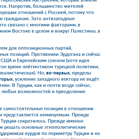
ется. Напротив, большинство жителей
хороших отношений с Россией, потому что
 и гражданам. Зато антизападные
что связано с многими факторами, в
жнем Востоке в целом и вокруг Палестины, в
лем для оппозиционных партий,
ных позиций. Противники Эрдогана и сейчас
 США и Европейским союзом (хотя идея
гое время лейтмотивом турецкой политики,
реалистическая). Но,
во-первых
, пределы
торых
, усиление западного вектора не ведёт
ке. В Турции, как и почти везде сейчас,
ие любых возможностей и преодоление
ее самостоятельные позиции в отношении
м представляется неминуемым. Прежде
 Турции сократилось. Прежде именно
ре решать основные этнополитические
оддерживая курдов по периметру Турции и не