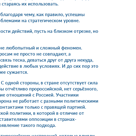
тараясь их использовать.
благодаря чему, как правило, успешны
облемами на стратегическом уровне.
ости действий, пусть на близком отрезке, но
йне любопытный и сложный феномен.
осам не просто не совпадают, а
связь тесна, деваться друг от друга некуда,
ействие в любых условиях. И до сих пор это
рее сужается.
С одной стороны, в стране отсутствует сила
ы отчётливо пророссийской, нет серьёзного,
ие отношений с Россией. Участники
торона не работает с разными политическими
контактами только с правящей партией.
ской политики, в которой в отличие от
дставителями оппозиции в странах-
роявление такого подхода.
нтироссийских настроений, которые влияли