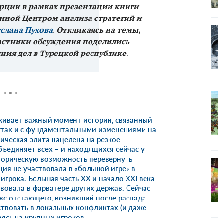
рции в рамках презентации книги
нной Центром анализа стратегий и
услана Пухова
. Откликаясь на темы,
частники обсуждения поделились
ния дел в Турецкой республике.
* * *
живает важный момент истории, связанный
, так и с фундаментальными изменениями на
ическая элита нацелена на резкое
бъединяет всех – и находящихся сейчас у
сторическую возможность перевернуть
рция не участвовала в
«большой игре»
в
игрока. Большая часть ХХ и начало XXI века
твовала в фарватере других держав. Сейчас
кс отстающего, возникший после распада
ствовать в локальных конфликтах (и даже
аясь на крупных игроков.