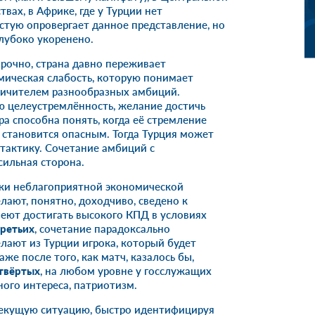
вах, в Африке, где у Турции нет
стую опровергает данное представление, но
лубоко укоренено.
рочно, страна давно переживает
мическая слабость, которую понимает
ничителем разнообразных амбиций.
 целеустремлённость, желание достичь
ара способна понять, когда её стремление
 становится опасным. Тогда Турция может
тактику. Сочетание амбиций с
ильная сторона.
еки неблагоприятной экономической
делают, понятно, доходчиво, сведено к
меют достигать высокого КПД в условиях
третьих
, сочетание парадоксально
лают из Турции игрока, который будет
же после того, как матч, казалось бы,
твёртых
, на любом уровне у госслужащих
ого интереса, патриотизм.
 текущую ситуацию, быстро идентифицируя