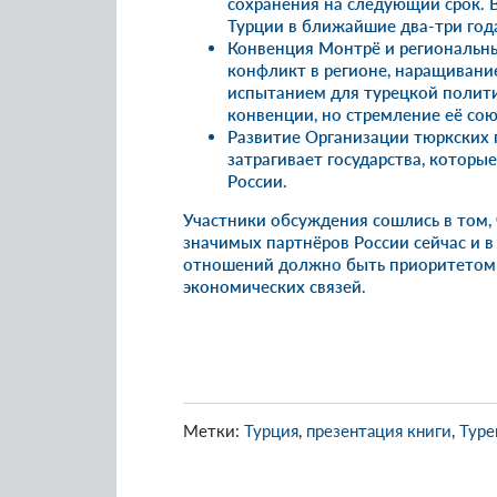
сохранения на следующий срок. 
Турции в ближайшие два-три го
Конвенция Монтрё и региональн
конфликт в регионе, наращивание
испытанием для турецкой полити
конвенции, но стремление её со
Развитие Организации тюркских г
затрагивает государства, которы
России.
Участники обсуждения сошлись в том, 
значимых партнёров России сейчас и 
отношений должно быть приоритетом 
экономических связей.
Метки:
Турция
,
презентация книги
,
Туре