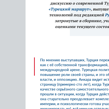
дискуссию о современной Ту
«Турецкий маршрут»
, выпуще
технологий под редакцией
Р
затронутые в сборнике, у
оценками текущего состоя
По мнению выступавших, Турция пере
как с её собственной трансформацией
международной арене. Турецкая полит
повышение роли своей страны, и это о
власти, и оппозицию. Анкара видит и
страницу (примерно сто лет), когда Ту
качестве серьёзного самостоятельного 
прошли в ситуации, когда Турция дейс
она старательно преодолевает компле
империи, и психологически готова уча
инициировать их), всё меньше оглядыв