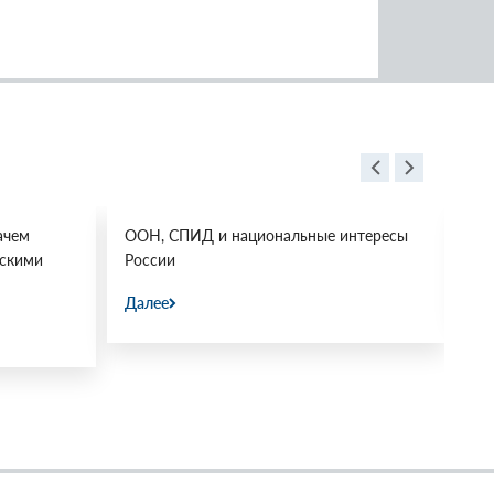
ачем
ООН, СПИД и национальные интересы
Ос
йскими
России
Да
Далее