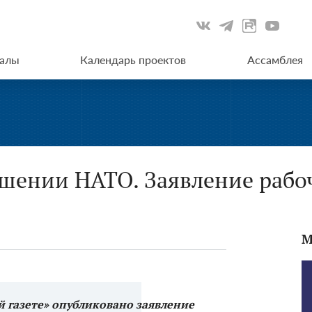
иалы
Календарь проектов
Ассамблея
ошении НАТО. Заявление раб
М
ой газете» опубликовано заявление