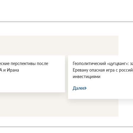
еские перспективы после
Геополитический «цугцванг»: з
А и Ирана
Еревану опасная игра с росси
инвестициями
Далее