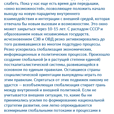
слабеть. Пока у нас еще есть время для передышки,
«окно возможностей», позволяющее положить начало
выходу на новую парадигму внутреннего
взаимодействия и интеграции с внешней средой, которая
отвечала бы новым вызовам и возможностям. Это окно
может закрыться через 10-15 лет. С распадом СССР и
образованием новых независимых государств,
исчезновением СЭВ и ОВД резко активизировались до
того развивавшиеся во многом подспудно процессы.
Резко ускорилась глобализация экономических,
информационных и политических процессов. Произошло
создание глобальной (и в растущей степени единой)
посткапиталистической системы, развивающейся в
основном по единым правилам. Оставшиеся страны
социалистической ориентации вынуждены играть по
этим правилам. Спрятаться от этих подвижек никому не
удастся — всеобъемлющая глобализация стирает грань
между внутренней и внешней политикой. Если не
учитывается внешняя ситуация, то, какие бы ни
принимались усилия по формированию национальной
стратегии развития, они легко опрокидываются
всемирными глобальными потоками и процессами в