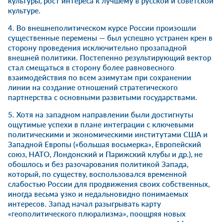
культуры, рост интереса к лучшему в русской и советской
культуре.
4. Во внешнеполитическом курсе России произошли
существенные перемены — был успешно устранен крен в
сторону проведения исключительно прозападной
внешней политики. Постепенно результирующий вектор
стал смещаться в сторону более равновесного
взаимодействия по всем азимутам при сохранении
линии на создание отношений стратегического
партнерства с основными развитыми государствами.
5. Хотя на западном направлении были достигнуты
ощутимые успехи в плане интеграции с ключевыми
политическими и экономическими институтами США и
Западной Европы («большая восьмерка», Европейский
союз, НАТО, Лондонский и Парижский клубы и др.), не
обошлось и без разочарования политикой Запада,
который, по существу, воспользовался временной
слабостью России для продвижения своих собственных,
иногда весьма узко и недальновидно понимаемых
интересов. Запад начал разыгрывать карту
«геополитического плюрализма», поощряя новых