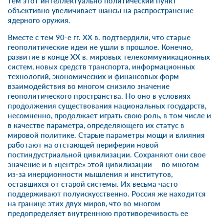
тем этот интеллектуально политический пункт
объективно увеличивает шансы на распространение
ядерного оружия.
Вместе с тем 90-е гг. XX в. подтвердили, что старые
геополитические идеи не ушли в прошлое. Конечно,
развитие в конце XX в. мировых телекоммуникационных
систем, новых средств транспорта, информационных
технологий, экономических и финансовых форм
взаимодействия во многом снизило значение
геополитического пространства. Но оно в условиях
продолжения существования национальных государств,
несомненно, продолжает играть свою роль, в том числе и
в качестве параметра, определяющего их статус в
мировой политике. Старые параметры мощи и влияния
работают на отстающей периферии новой
постиндустриальной цивилизации. Сохраняют они свое
значение и в «центре» этой цивилизации — во многом
из-за инерционности мышления и институтов,
оставшихся от старой системы. Их весьма часто
поддерживают полуискусственно. Россия же находится
на границе этих двух миров, что во многом
предопределяет внутреннюю противоречивость ее