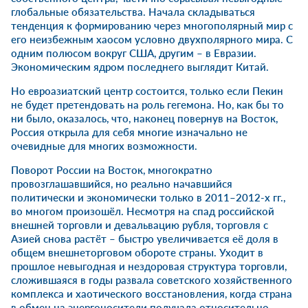
глобальные обязательства. Начала складываться
тенденция к формированию через многополярный мир с
его неизбежным хаосом условно двухполярного мира. С
одним полюсом вокруг США, другим – в Евразии.
Экономическим ядром последнего выглядит Китай.
Но евроазиатский центр состоится, только если Пекин
не будет претендовать на роль гегемона. Но, как бы то
ни было, оказалось, что, наконец повернув на Восток,
Россия открыла для себя многие изначально не
очевидные для многих возможности.
Поворот России на Восток, многократно
провозглашавшийся, но реально начавшийся
политически и экономически только в 2011–2012-х гг.,
во многом произошёл. Несмотря на спад российской
внешней торговли и девальвацию рубля, торговля с
Азией снова растёт – быстро увеличивается её доля в
общем внешнеторговом обороте страны. Уходит в
прошлое невыгодная и нездоровая структура торговли,
сложившаяся в годы развала советского хозяйственного
комплекса и хаотического восстановления, когда страна
в обмен на энергоносители получала относительно