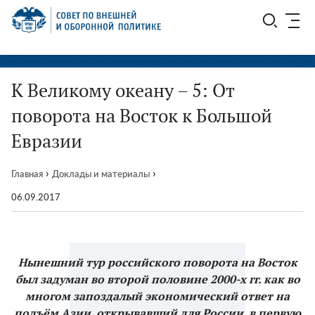
Перейти
СВОП
к
содержимому
К Великому океану – 5: От
поворота на Восток к Большой
Евразии
›
›
Главная
Доклады и материалы
06.09.2017
Нынешний тур российского поворота на Восток
был задуман во второй половине 2000-х гг. как во
многом запоздалый экономический ответ на
подъём Азии, открывавший для России, в первую