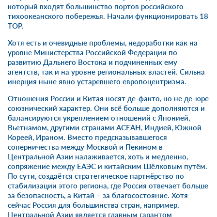
который входят большинство портов российского
тихоокеанского побережья. Начали функционировать 18
ТОР.
Хотя есть и очевидные проблемы, недоработки как на
уровне Министерства Российской Федерации по
развитию Дальнего Востока и подчиненных ему
агентств, так и на уровне региональных властей. Сильна
инерция ныне явно устаревшего европоцентризма.
Отношения России и Китая носят де-факто, но не де-юре
союзнический характер. Они всё больше дополняются и
балансируются укреплением отношений с Японией,
Вьетнамом, другими странами АСЕАН, Индией, Южной
Кореей, Ираном. Вместо предсказывавшегося
соперничества между Москвой и Пекином в
Центральной Азии налаживается, хоть и медленно,
сопряжение между ЕАЭС и китайским Шёлковым путём.
По сути, создаётся стратегическое партнёрство по
стабилизации этого региона, где Россия отвечает больше
за безопасность, а Китай – за благосостояние. Хотя
сейчас Россия для большинства стран, например,
Центральной Азии является главным гарантом