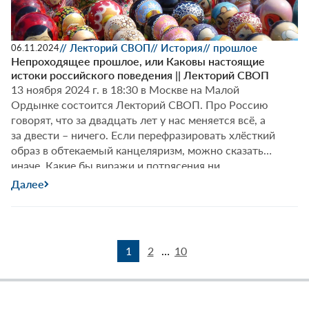
// Лекторий СВОП
// История
// прошлое
06.11.2024
Непроходящее прошлое, или Каковы настоящие
истоки российского поведения || Лекторий СВОП
13 ноября 2024 г. в 18:30 в Москве на Малой
Ордынке состоится Лекторий СВОП. Про Россию
говорят, что за двадцать лет у нас меняется всё, а
за двести – ничего. Если перефразировать хлёсткий
образ в обтекаемый канцеляризм, можно сказать
иначе. Какие бы виражи и потрясения ни
составляли отечественную историю, база,
Далее
Непрох
заложенная столетия назад, при формировании
…
прошлое
или
Каковы
1
2
…
10
настоящ
истоки
российс
поведен