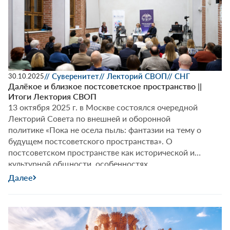
// Суверенитет
// Лекторий СВОП
// СНГ
30.10.2025
Далёкое и близкое постсоветское пространство ||
Итоги Лектория СВОП
13 октября 2025 г. в Москве состоялся очередной
Лекторий Совета по внешней и оборонной
политике «Пока не осела пыль: фантазии на тему о
будущем постсоветского пространства». О
постсоветском пространстве как исторической и
культурной общности, особенностях
национального строительства в странах бывшего
Далее
СССР и о том, что такое «русский мир» сегодня,
Фёдор Лукьянов поговорил с Николаем Силаевым,
Далёкое
…
и