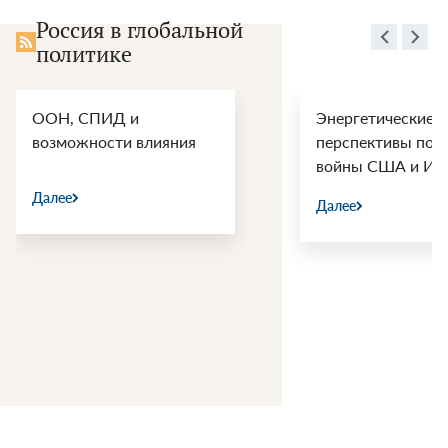
||
Россия в глобальной
Лектори
политике
СВОП
ООН, СПИД и
Энергетические
возможности влияния
перспективы пос
войны США и Ир
Далее
Далее