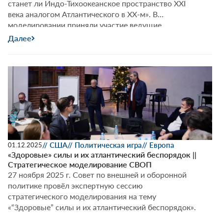
станет ли Индо-Тихоокеанское пространство XXI
века аналогом Атлантического в XX-м». В
моделировании приняли участие ведущие
российские эксперты-международники,
Далее
регионоведы и политологи.
// США
// Политическая игра
// Европа
01.12.2025
«Здоровые» силы и их атлантический беспорядок ||
Стратегическое моделирование СВОП
27 ноября 2025 г. Совет по внешней и оборонной
политике провёл экспертную сессию
стратегического моделирования на тему
«“Здоровые” силы и их атлантический беспорядок».