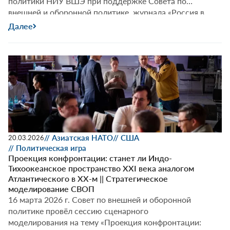
политики НИУ ВШЭ при поддержке Совета по
внешней и оборонной политике, журнала «Россия в
глобальной политике» и Российского совета по
Далее
международным делам.
// Азиатская НАТО
// США
20.03.2026
// Политическая игра
Проекция конфронтации: станет ли Индо-
Тихоокеанское пространство XXI века аналогом
Атлантического в XX-м || Стратегическое
моделирование СВОП
16 марта 2026 г. Совет по внешней и оборонной
политике провёл сессию сценарного
моделирования на тему «Проекция конфронтации: