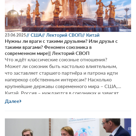
близкое
постсоветское
пространство
||
Итоги
Лектория
// США
// Лекторий СВОП
// Китай
23.06.2025
СВОП
Нужны ли враги с такими друзьями? Или друзья с
такими врагами? Феномен союзника в
современном мире|| Лекторий СВОП
Что ждёт классические союзные отношения?
Может ли союзник быть настолько влиятельным,
что заставляет старшего партнёра и патрона идти
наперекор собственным интересам? Насколько
крупнейшие державы современного мира – США,
Китай, Россия – нуждаются в союзниках и зависят
от них? Об этом Фёдор Лукьянов поговорит с
Далее
Василием Кашиным, Родионом Бельковичем,
Андреем Кортуновым на Лектории СВОП, который
Нужны
состоится
…
ли
враги