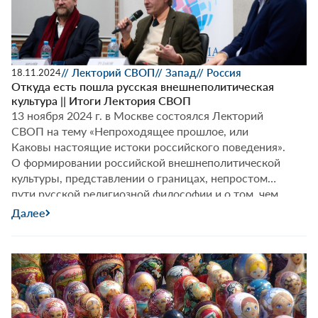
с
такими
друзьями?
Или
друзья
// Лекторий СВОП
// Запад
// Россия
18.11.2024
с
Откуда есть пошла русская внешнеполитическая
культура || Итоги Лектория СВОП
такими
13 ноября 2024 г. в Москве состоялся Лекторий
врагами?
СВОП на тему «Непроходящее прошлое, или
Феномен
Каковы настоящие истоки российского поведения».
союзника
О формировании российской внешнеполитической
в
культуры, представлении о границах, непростом
современном
пути русской религиозной философии и о том, чем
мире||
обусловлен многонациональный и
Лекторий
Далее
многорелигиозный характер России, Фёдор
СВОП
Лукьянов поговорил с Тимофеем
Бордачёвым и Владимиром Рудаковым.