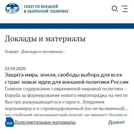
Перейти
СВОП
к
содержимому
Доклады и материалы
Главная
›
Доклады и материалы
›
22.04.2020
Защита мира, земли, свободы выбора для всех
стран: новые идеи для внешней политики России
Главное содержание современной мировой политики –
борьба за формирование нового миропорядка на месте
быстро разрушающегося старого. Эпидемия
коронавируса и спровоцированный (но не вызванный)
ею глубокий экономический кризис не меняют базовых
тенденций международных отношений. Скорее, они
Далее
Дополнительные материалы
действуют как мощный катализатор, обостряя