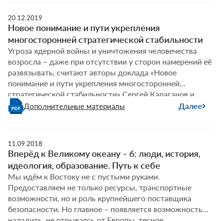
противоречия, ускоряя перераспределение сил в мире и
связанное с ним соперничество, ослабляя привычные
20.12.2019
Защита
модели отношений.
…
Новое понимание и пути укрепления
мира,
многосторонней стратегической стабильности
земли,
Угроза ядерной войны и уничтожения человечества
свободы
возросла – даже при отсутствии у сторон намерений её
выбора
развязывать, считают авторы доклада «Новое
для
понимание и пути укрепления многосторонней
всех
стратегической стабильности» Сергей Караганов и
стран:
Дмитрий Суслов.
Далее
Дополнительные материалы
новые
идеи
для
внешней
11.09.2018
политики
Вперёд к Великому океану – 6: люди, история,
России
идеология, образование. Путь к себе
Мы идём к Востоку не с пустыми руками.
Предоставляем не только ресурсы, транспортные
возможности, но и роль крупнейшего поставщика
безопасности. Но главное – появляется возможность
наладить, не отрываясь от Европы, тесное