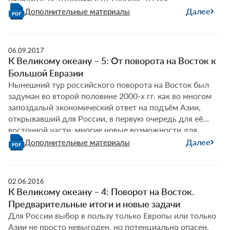
взаимодействие с Азией, став центром предложенного
Далее
Дополнительные материалы
Москвой и поддержанного Пекином большого
евразийского партнёрства, на девяносто процентов
совпадающего с китайской концепцией «Один пояс,
06.09.2017
один путь».
К Великому океану – 5: От поворота на Восток к
Большой Евразии
Нынешний тур российского поворота на Восток был
задуман во второй половине 2000-х гг. как во многом
запоздалый экономический ответ на подъём Азии,
открывавший для России, в первую очередь для её
восточной части, многие новые возможности для
развития.
Далее
Дополнительные материалы
02.06.2016
К Великому океану – 4: Поворот на Восток.
Предварительные итоги и новые задачи
Для России выбор в пользу только Европы или только
Азии не просто невыгоден, но потенциально опасен,