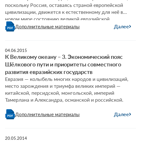
поскольку Россия, оставаясь страной европейской
цивилизации, движется к естественному для неё в
новом мире состоянию великой евразийской
атлантико-тихоокеанской державы.
Далее
Дополнительные материалы
04.06.2015
К Великому океану – 3. Экономический пояс
Шёлкового пути и приоритеты совместного
развития евразийских государств
Евразия — колыбель многих народов и цивилизаций,
место зарождения и триумфа великих империй —
китайской, персидской, монгольской, империй
Тамерлана и Александра, османской и российской.
Далее
Дополнительные материалы
20.05.2014