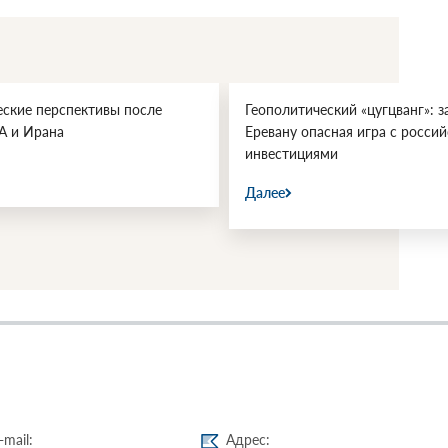
еские перспективы после
Геополитический «цугцванг»: з
А и Ирана
Еревану опасная игра с росси
инвестициями
Далее
-mail:
Адрес: