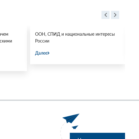
ачем
ООН, СПИД и национальные интересы
Ос
йскими
России
Да
Далее