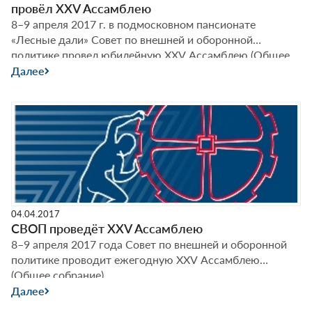
провёл XXV Ассамблею
8–9 апреля 2017 г. в подмосковном пансионате
«Лесные дали» Совет по внешней и оборонной
политике провел юбилейную XXV Ассамблею (Общее
собрание). Вел заседания Федор ЛУКЬЯНОВ,
Далее
председатель Президиума СВОП; главный редактор
журнала «Россия в глобальной политике»; профессор-
исследователь факультета мировой экономики и
мировой политики НИУ ВШЭ.
04.04.2017
СВОП проведёт XXV Ассамблею
8–9 апреля 2017 года Совет по внешней и оборонной
политике проводит ежегодную XXV Ассамблею
(Общее собрание).
Далее