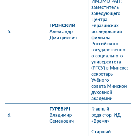
ИМЭМО РАН;
заместитель
заведующего
Центра
ГРОНСКИЙ
Евразийских
5.
Александр
исследований
Дмитриевич
филиала
Российского
государственног
о социального
университета
(РГСУ) в Минске;
секретарь
Учёного
совета Минской
духовной
академии
ГУРЕВИЧ
Главный
6.
Владимир
редактор, ИД
Семенович
«Время»
Старший