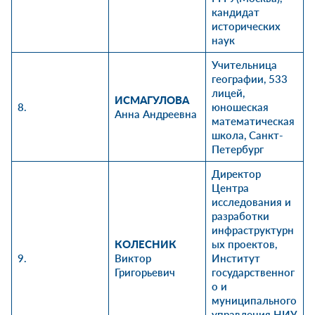
кандидат
исторических
наук
Учительница
географии, 533
лицей,
ИСМАГУЛОВА
8.
юношеская
Анна Андреевна
математическая
школа, Санкт-
Петербург
Директор
Центра
исследования и
разработки
инфраструктурн
КОЛЕСНИК
ых проектов,
9.
Виктор
Институт
Григорьевич
государственног
о и
муниципального
управления
НИУ