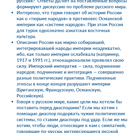
русских? Ответы да/нет на поставленные вопросы
формируют дискуссию по проблеме русского мира.
Интересно, что турки говорят об истории России
как о «тюрьме народов» в противовес Османской
империи как «системе народов». При этом Россия
для турок однозначно азиатская восточная
культура.
Описание России как мирно собиравшей,
интегрировавшей народы империи неадекватно,
ибо, как только империя ослабевала (например,
1917 и 1991 гг.), этнонационализм проявлял свою
силу. Имперский императив — сила, подчинение
народов; подчинение и интеграция — совершенно
разные политические практики. Подчиненные
этносы в конце концов разрушают империи
(Британскую, Французскую, Османскую,
Российскую).
Говоря о русском мире, какие цели мы хотели бы
поставить перед диаспорами? Если мы хотим с
помощью диаспор подорвать чужие политические
системы, то ставим диаспоры под удар. Если же мы
хотим, чтобы люди, относящие к нам с симпатией,
говорящие по-русски, интересующиеся русской