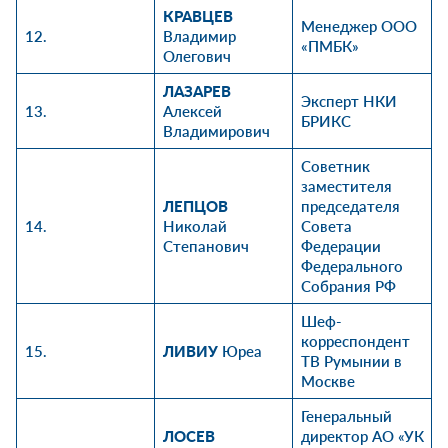
КРАВЦЕВ
Менеджер ООО
12.
Владимир
«ПМБК»
Олегович
ЛАЗАРЕВ
Эксперт НКИ
13.
Алексей
БРИКС
Владимирович
Советник
заместителя
ЛЕПЦОВ
председателя
14.
Николай
Совета
Степанович
Федерации
Федерального
Собрания РФ
Шеф-
корреспондент
15.
ЛИВИУ
Юреа
ТВ Румынии в
Москве
Генеральный
ЛОСЕВ
директор АО «УК