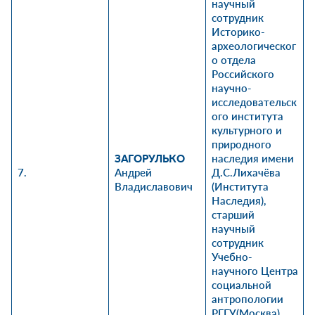
научный
сотрудник
Историко-
археологическог
о отдела
Российского
научно-
исследовательск
ого института
культурного и
природного
ЗАГОРУЛЬКО
наследия имени
7.
Андрей
Д.С.Лихачёва
Владиславович
(Института
Наследия),
старший
научный
сотрудник
Учебно-
научного Центра
социальной
антропологии
РГГУ(Москва),