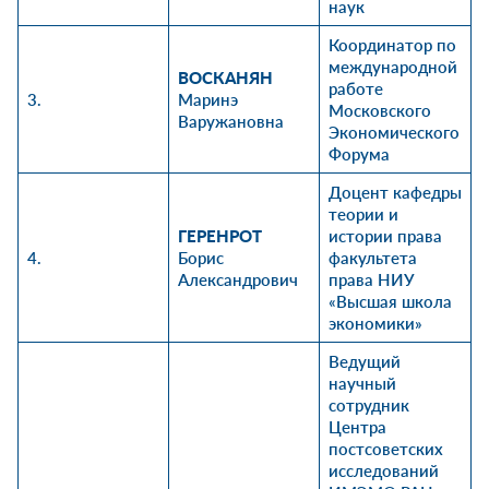
наук
Координатор по
международной
ВОСКАНЯН
работе
3.
Маринэ
Московского
Варужановна
Экономического
Форума
Доцент
кафедры
теории и
ГЕРЕНРОТ
истории права
4.
Борис
факультета
Александрович
права НИУ
«Высшая школа
экономики»
Ведущий
научный
сотрудник
Центра
постсоветских
исследований