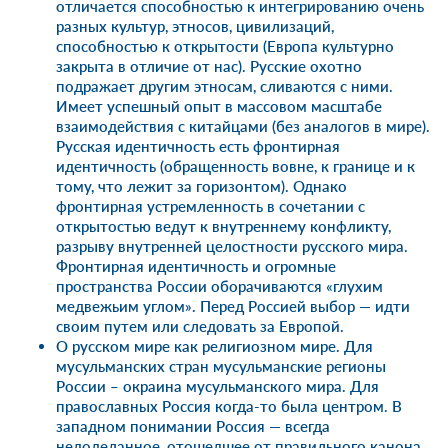
отличается способностью к интегрированию очень
разных культур, этносов, цивилизаций,
способностью к открытости (Европа культурно
закрыта в отличие от нас). Русские охотно
подражает другим этносам, сливаются с ними.
Имеет успешный опыт в массовом масштабе
взаимодействия с китайцами (без аналогов в мире).
Русская идентичность есть фронтирная
идентичность (обращенность вовне, к границе и к
тому, что лежит за горизонтом). Однако
фронтирная устремленность в сочетании с
открытостью ведут к внутреннему конфликту,
разрыву внутренней целостности русского мира.
Фронтирная идентичность и огромные
пространства России оборачиваются «глухим
медвежьим углом». Перед Россией выбор — идти
своим путем или следовать за Европой.
О русском мире как религиозном мире. Для
мусульманских стран мусульманские регионы
России – окраина мусульманского мира. Для
православных Россия когда-то была центром. В
западном понимании Россия — всегда
недоделанное, отошедшее от правильного канона,