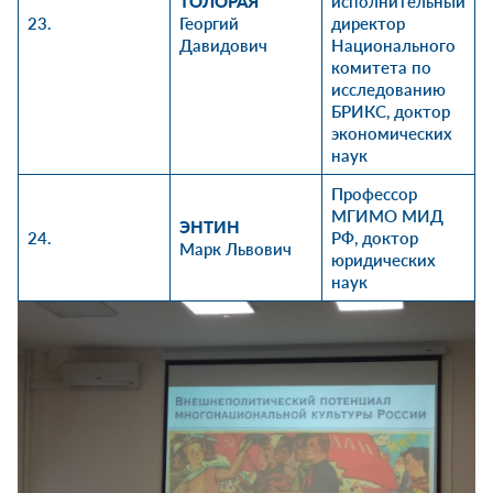
ТОЛОРАЯ
исполнительный
23.
Георгий
директор
Давидович
Национального
комитета по
исследованию
БРИКС, доктор
экономических
наук
Профессор
МГИМО МИД
ЭНТИН
24.
РФ, доктор
Марк Львович
юридических
наук