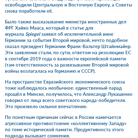
освободили Центральную и Восточную Европу, а Советы
снова поработили её.
Было также высказывание министра иностранных дел
ФРГ Хайко Мааса, который в статье для
журнала
Spiegel
заявил об исключительной вине
Германии за события Второй мировой, нечто подобное
сказал президент Германии Франк-Вальтер Штайнмайер.
Эти заявления стали, по сути, ответом на резолюцию ЕС
в сентябре 2019 года о важности европейской памяти
(там ответственность за развязывание Второй мировой
войны возлагалась на Германию и СССР).
На пространстве Евразийского экономического союза
тоже наблюдалось необычное: единственный парад
прошёл в Минске, получилось, что Александр Лукашенко
говорил от лица всего советского народа-победителя.
Это произвело сильное впечатление.
По понятным причинам сейчас в России намечается
агрессивное противостояние «коллективному Западу»
по теме исторической памяти. Продуктивность этого
подхода вызывает сомнения.