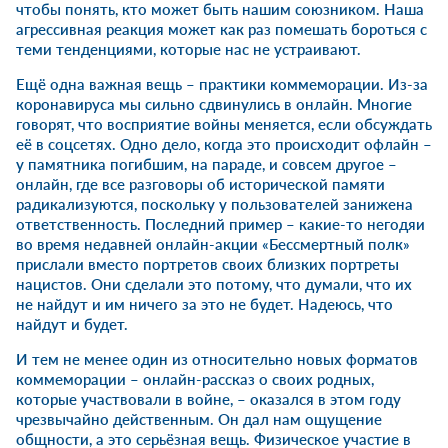
чтобы понять, кто может быть нашим союзником. Наша
агрессивная реакция может как раз помешать бороться с
теми тенденциями, которые нас не устраивают.
Ещё одна важная вещь – практики коммеморации. Из-за
коронавируса мы сильно сдвинулись в онлайн. Многие
говорят, что восприятие войны меняется, если обсуждать
её в соцсетях. Одно дело, когда это происходит офлайн –
у памятника погибшим, на параде, и совсем другое –
онлайн, где все разговоры об исторической памяти
радикализуются, поскольку у пользователей занижена
ответственность. Последний пример – какие-то негодяи
во время недавней онлайн-акции «Бессмертный полк»
прислали вместо портретов своих близких портреты
нацистов. Они сделали это потому, что думали, что их
не найдут и им ничего за это не будет. Надеюсь, что
найдут и будет.
И тем не менее один из относительно новых форматов
коммеморации – онлайн-рассказ о своих родных,
которые участвовали в войне, – оказался в этом году
чрезвычайно действенным. Он дал нам ощущение
общности, а это серьёзная вещь. Физическое участие в