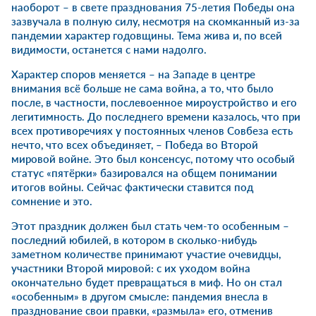
наоборот – в свете празднования 75-летия Победы она
зазвучала в полную силу, несмотря на скомканный из-за
пандемии характер годовщины. Тема жива и, по всей
видимости, останется с нами надолго.
Характер споров меняется – на Западе в центре
внимания всё больше не сама война, а то, что было
после, в частности, послевоенное мироустройство и его
легитимность. До последнего времени казалось, что при
всех противоречиях у постоянных членов Совбеза есть
нечто, что всех объединяет, – Победа во Второй
мировой войне. Это был консенсус, потому что особый
статус «пятёрки» базировался на общем понимании
итогов войны. Сейчас фактически ставится под
сомнение и это.
Этот праздник должен был стать чем-то особенным –
последний юбилей, в котором в сколько-нибудь
заметном количестве принимают участие очевидцы,
участники Второй мировой: с их уходом война
окончательно будет превращаться в миф. Но он стал
«особенным» в другом смысле: пандемия внесла в
празднование свои правки, «размыла» его, отменив