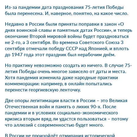
Из-за пандемии дата празднования 75-летия Победы
была перенесена. И, наверное, понятно, на какое число.
Недавно в России были приняты поправки в закон «О
днях воинской славы и памятных датах России», и теперь
окончание Второй мировой войны будет праздноваться
не 2-го, а 3 сентября. Во времена Советского Союза 3
сентября отмечали победу СССР над Японией, и вплоть
до 1947 года этот праздник был нерабочим днём.
Но практику невозможно создать из ничего. В случае 75-
летия Победы очень многое зависело от даты и места.
Хотя пандемия изменила даже народные практики
коммеморации: например, в онлайн попытались
перенести георгиевскую ленточку.
Две опоры легитимации власти в России – это Великая
Отечественная войн и память о лихих 90-х. После
пандемии и в условиях социально-экономического
кризиса вторым вряд ли удастся пользоваться – потому
что аллюзий с современностью будет много.
В России не произойдёт отмирания исторической