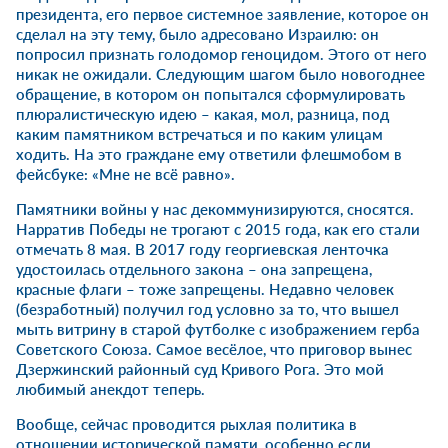
президента, его первое системное заявление, которое он
сделал на эту тему, было адресовано Израилю: он
попросил признать голодомор геноцидом. Этого от него
никак не ожидали. Следующим шагом было новогоднее
обращение, в котором он попытался сформулировать
плюралистическую идею – какая, мол, разница, под
каким памятником встречаться и по каким улицам
ходить. На это граждане ему ответили флешмобом в
фейсбуке: «Мне не всё равно».
Памятники войны у нас декоммунизируются, сносятся.
Нарратив Победы не трогают с 2015 года, как его стали
отмечать 8 мая. В 2017 году георгиевская ленточка
удостоилась отдельного закона – она запрещена,
красные флаги – тоже запрещены. Недавно человек
(безработный) получил год условно за то, что вышел
мыть витрину в старой футболке с изображением герба
Советского Союза. Самое весёлое, что приговор вынес
Дзержинский районный суд Кривого Рога. Это мой
любимый анекдот теперь.
Вообще, сейчас проводится рыхлая политика в
отношении исторической памяти, особенно если