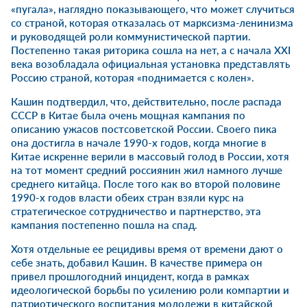
«пугала», наглядно показывающего, что может случиться
со страной, которая отказалась от марксизма-ленинизма
и руководящей роли коммунистической партии.
Постепенно такая риторика сошла на нет, а с начала XXI
века возобладала официальная установка представлять
Россию страной, которая «поднимается с колен».
Кашин подтвердил, что, действительно, после распада
СССР в Китае была очень мощная кампания по
описанию ужасов постсоветской России. Своего пика
она достигла в начале 1990-х годов, когда многие в
Китае искренне верили в массовый голод в России, хотя
на тот момент средний россиянин жил намного лучше
среднего китайца. После того как во второй половине
1990-х годов власти обеих стран взяли курс на
стратегическое сотрудничество и партнерство, эта
кампания постепенно пошла на спад.
Хотя отдельные ее рецидивы время от времени дают о
себе знать, добавил Кашин. В качестве примера он
привел прошлогодний инцидент, когда в рамках
идеологической борьбы по усилению роли компартии и
патриотического воспитания молодежи в китайской