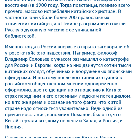
восстания») в 1900 году. Тогда повстанцы, помимо всего
прочего, массово истребляли китайских христиан. В
частности, они убили более 200 православных
этнических китайцев, а в Пекине разгромили и сожгли
Русскую духовную миссию с ее уникальной
библиотекой.
Именно тогда в России впервые открыто заговорили об
угрозе китайского нашествия. Например, философ
Владимир Соловьев с ужасом размышлял о катастрофе
для России и Европы, когда на них двинутся сотни тысяч
китайских солдат, обученных и вооруженных японскими
офицерами. И поэтому после восстания ихэтуаней в
российском общественном мнении одновременно
оформились две тенденции по отношению к Китаю:
страх перед ним и его огромным людским потенциалом,
но в то же время и осознание того факта, что к этой
стране надо относиться уважительно. Ведь одной из
причин восстания, напомнил Ломанов, было то, что
Китай терзали все, кому не лень: и Запад, и Россия, и
Япония.
Следующая перемена восприятия Китая в России