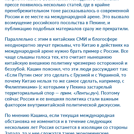
прессе появилось несколько статей, где в крайне
пренебрежительном тоне рассказывалось о современной
России и ее месте на международной арене. Это вызвало
возмущение российского посольства в Пекине, и
публикацию подобных материалов сразу же прекратили.
Параллельно с этим в китайских СМИ и блогосфере
неоднократно звучат призывы, что Китаю в действиях на
международной арене нужно брать пример с России. Все
чаще слышны голоса тех, кто считает нынешнюю
китайскую внешнюю политику чрезмерно осторожной и
беззубой. Кашин пояснил, что эти люди рассуждают так:
«Если Путин смог это сделать с Грузией и с Украиной, то
почему Китаю нельзя то же самое сделать, например, с
Филиппинами» (с которыми у Пекина застарелый
территориальный спор —
прим. «Ленты.ру»
). Поэтому
сейчас Россия и ее внешняя политика стали важным
фактором внутрикитайской политической дискуссии.
По мнению Кашина, если текущая международная
обстановка не изменится и в течение следующих
нескольких лет Россия останется в изоляции со стороны
Запада, то у нее сложатся такие экономические,