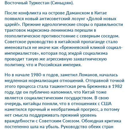
Восточный Туркестан (Синьцзян).
После конфликта на острове Даманском в Китае
появился новый антисоветский лозунг «Долой новых
царей!». Прежние идеологические споры о правильности
трактовок марксизма-ленинизма перешли в
геополитическое противостояние с северным соседом.
Советское руководство в китайской пропаганде стало
именоваться не иначе как «брежневской кликой социал-
империалистов», которая под эгидой социализма
проводит такую же агрессивную захватническую
политику, что и Российская империя.
Но в начале 1980-х годов, заметил Ломанов, началась
медленная нормализация отношений. Отправной точкой
этого процесса стала ташкентская речь Брежнева в 1982
году, где он публично напомнил, что Китай тоже
является социалистическим государством. В свою
очередь, китайцы поняли, что в отношениях с США
наметился прочный и необратимый прогресс, а потому
нет смысла поддерживать прежний уровень
враждебности с Советским Союзом. Обоюдная критика
постепенно шла на убыль. Руководство обеих стран