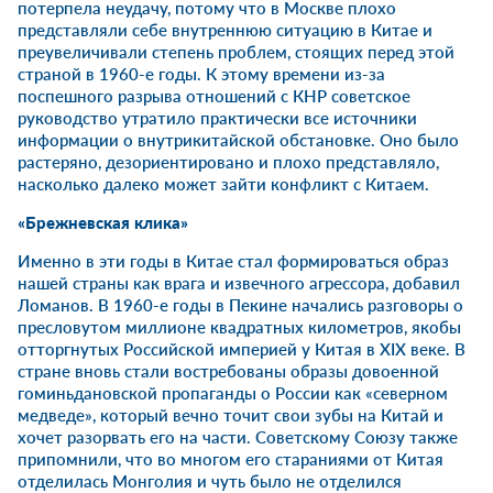
потерпела неудачу, потому что в Москве плохо
представляли себе внутреннюю ситуацию в Китае и
преувеличивали степень проблем, стоящих перед этой
страной в 1960-е годы. К этому времени из-за
поспешного разрыва отношений с КНР советское
руководство утратило практически все источники
информации о внутрикитайской обстановке. Оно было
растеряно, дезориентировано и плохо представляло,
насколько далеко может зайти конфликт с Китаем.
«Брежневская клика»
Именно в эти годы в Китае стал формироваться образ
нашей страны как врага и извечного агрессора, добавил
Ломанов. В 1960-е годы в Пекине начались разговоры о
пресловутом миллионе квадратных километров, якобы
отторгнутых Российской империей у Китая в XIX веке. В
стране вновь стали востребованы образы довоенной
гоминьдановской пропаганды о России как «северном
медведе», который вечно точит свои зубы на Китай и
хочет разорвать его на части. Советскому Союзу также
припомнили, что во многом его стараниями от Китая
отделилась Монголия и чуть было не отделился