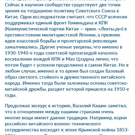
Сейчас в научном сообществе существуют две точки
зрения на тогдашнюю политику Советского Союза в
Китае. Одни исследователи считают, что СССР всячески
поддерживал единый фронт Гоминьдана и КПК
(Коммунистической партии Китая —
прим. «Ленты.ру»
) в
противостоянии милитаристской Японии, а прежние
идеи классовой борьбы и пролетарской революции
замалчивались. Другие ученые уверены, что именно в
1930-1940-е годы советской пропагандой началось
восхваление вождей КПК и Мао Цзэдуна лично, что
потом будет с успехом продолжено в самом Китае. Но в
любом случае, именно в то время был создан базовый
образ светлого, стойкого и дружественного китайского
народа. Именно тогда были заложены основы советско-
китайской дружбы, расцвет которой пришелся на 1950-е
годы.
Продолжая экскурс в историю, Василий Кашин заметил,
что в отношениях между нашими странами очень
многие вещи имеют давние традиции. Например, корни
российско-китайского военно-технического
сотрудничества восходят к эпохе Крымской войны 1853-