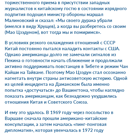
торжественного приема в присутствии западных
журналистов к китайскому гостю в состоянии изрядного
подпития подошел министр обороны маршал
Малиновский и сказал: «Мы своего дурака убрали
(имелся в виду Хрущев), а когда вы разберетесь со своим
(Мао Цзэдуном), вот тогда мы и помиримся».
В условиях резкого охлаждения отношений с СССР
Китай постоянно пытался наладить контакты с США.
Однако американцы долго не замечали сигналов из
Пекина о готовности начать сближение и продолжали
активно поддерживать повстанцев в Тибете и режим Чан
Кайши на Тайване. Поэтому Мао Цзэдун стал осознанно
нагнетать внутри страны антисоветскую истерию. Одной
из целей инцидента на Даманском была именно
попытка «достучаться» до Вашингтона, чтобы наглядно
показать американцам, как безнадежно ухудшились
отношения Китая и Советского Союза.
И ему это удалось. В 1969 году через посольство в
Варшаве сначала прошли американо-китайские
консультации, а затем началась «пинг-понговая
дипломатия», которая увенчалась в 1972 году