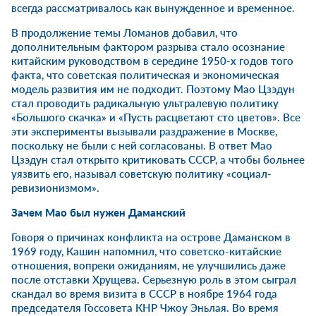
всегда рассматривалось как вынужденное и временное.
В продолжение темы Ломанов добавил, что
дополнительным фактором разрыва стало осознание
китайским руководством в середине 1950-х годов того
факта, что советская политическая и экономическая
модель развития им не подходит. Поэтому Мао Цзэдун
стал проводить радикальную ультралевую политику
«Большого скачка» и «Пусть расцветают сто цветов». Все
эти эксперименты вызывали раздражение в Москве,
поскольку не были с ней согласованы. В ответ Мао
Цзэдун стал открыто критиковать СССР, а чтобы больнее
уязвить его, называл советскую политику «социал-
ревизионизмом».
Зачем Мао был нужен Даманский
Говоря о причинах конфликта на острове Даманском в
1969 году, Кашин напомнил, что советско-китайские
отношения, вопреки ожиданиям, не улучшились даже
после отставки Хрущева. Серьезную роль в этом сыграл
скандал во время визита в СССР в ноябре 1964 года
председателя Госсовета КНР Чжоу Эньлая. Во время