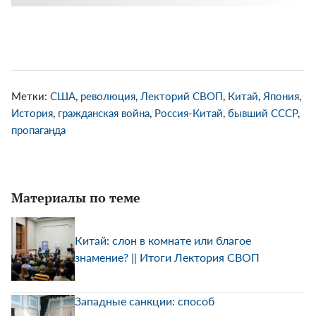
Метки:
США
,
революция
,
Лекторий СВОП
,
Китай
,
Япония
,
История
,
гражданская война
,
Россия-Китай
,
бывший СССР
,
пропаганда
Материалы по теме
Китай: слон в комнате или благое
знамение? || Итоги Лектория СВОП
Западные санкции: способ