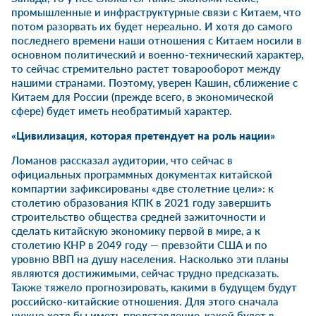
промышленные и инфраструктурные связи с Китаем, что
потом разорвать их будет нереально. И хотя до самого
последнего времени наши отношения с Китаем носили в
основном политический и военно-технический характер,
то сейчас стремительно растет товарооборот между
нашими странами. Поэтому, уверен Кашин, сближение с
Китаем для России (прежде всего, в экономической
сфере) будет иметь необратимый характер.
«Цивилизация, которая претендует на роль нации»
Ломанов рассказал аудитории, что сейчас в
официальных программных документах китайской
компартии зафиксированы «две столетние цели»: к
столетию образования КПК в 2021 году завершить
строительство общества средней зажиточности и
сделать китайскую экономику первой в мире, а к
столетию КНР в 2049 году — превзойти США и по
уровню ВВП на душу населения. Насколько эти планы
являются достижимыми, сейчас трудно предсказать.
Также тяжело прогнозировать, какими в будущем будут
российско-китайские отношения. Для этого сначала
нужно хотя бы иметь представление, какой будет в