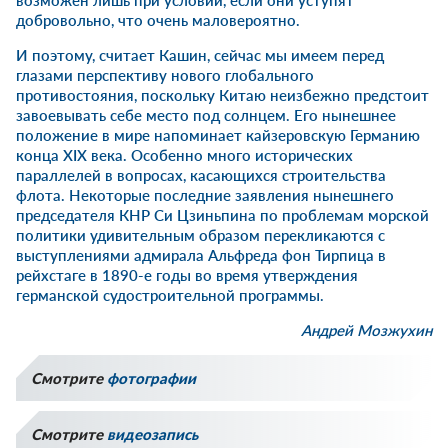
возможен лишь при условии, если они уступят
добровольно, что очень маловероятно.
И поэтому, считает Кашин, сейчас мы имеем перед
глазами перспективу нового глобального
противостояния, поскольку Китаю неизбежно предстоит
завоевывать себе место под солнцем. Его нынешнее
положение в мире напоминает кайзеровскую Германию
конца XIX века. Особенно много исторических
параллелей в вопросах, касающихся строительства
флота. Некоторые последние заявления нынешнего
председателя КНР Си Цзиньпина по проблемам морской
политики удивительным образом перекликаются с
выступлениями адмирала Альфреда фон Тирпица в
рейхстаге в 1890-е годы во время утверждения
германской судостроительной программы.
Андрей Мозжухин
Смотрите
фотографии
Смотрите
видеозапись