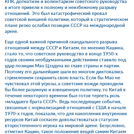
КПК, догматизм и волюнтаризм советского руководства
в итоге привели к полному и неизбежному разрыву
отношений. Это был катастрофический провал
советской внешней политики, который в стратегическом
плане резко ослабил позиции СССР на международной
арене.
Еще одной важной причиной скандального разрыва
отношений между СССР и Китаем, по мнению Кашина,
стало то, что советское руководство в конце 1950-х
годов своими необдуманными действиями ставило под
удар позиции Мао Цзэдуна во главе страны и партии.
Поэтому его дальнейшие шаги во многом диктовались
стремлением сохранить свою власть. Если бы Мао не
чувствовал этой угрозы, а советские вожди проводили
бы более разумную и взвешенную политику, то Китай в
течение некоторого времени был готов терпеть роль
«младшего брата СССР». Ведь последующие события,
связанные с нормализацией отношений с США в начале
1970-х годов, показали, что для накопления внутренних
ресурсов Китай согласен довольствоваться статусом
второстепенного игрока на мировой арене. Безусловно,
отметил Кашин, такое положение вещей самим Китаем