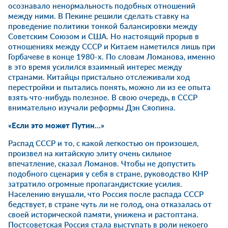
осознавало ненормальность подобных отношений
между ними. В Пекине решили сделать ставку на
проведение политики тонкой балансировки между
Советским Союзом и США. Но настоящий прорыв в
отношениях между СССР и Китаем наметился лишь при
Горбачеве в конце 1980-х. По словам Ломанова, именно
в это время усилился взаимный интерес между
странами. Китайцы пристально отслеживали ход
перестройки и пытались понять, можно ли из ее опыта
взять что-нибудь полезное. В свою очередь, в СССР
внимательно изучали реформы Дэн Сяопина.
«Если это может Путин…»
Распад СССР и то, с какой легкостью он произошел,
произвел на китайскую элиту очень сильное
впечатление, сказал Ломанов. Чтобы не допустить
подобного сценария у себя в стране, руководство КНР
затратило огромные пропагандистские усилия.
Населению внушали, что Россия после распада СССР
бедствует, в стране чуть ли не голод, она отказалась от
своей исторической памяти, унижена и растоптана.
Постсоветская Россия стала выступать в роли некоего