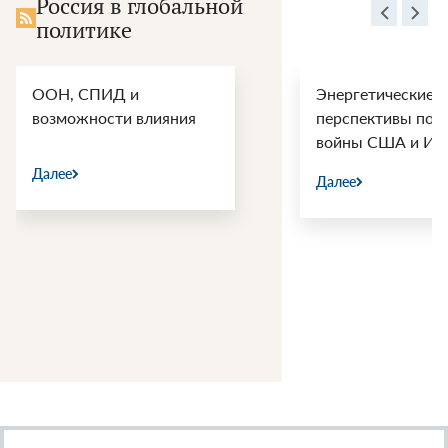
Россия в глобальной
политике
Энергетические
Геополитический
перспективы после
«цугцванг»: зачем
войны США и Ирана
Еревану опасная 
российскими
Далее
инвестициями
Далее