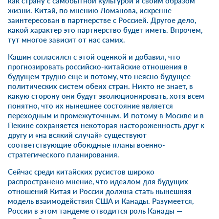
как страну с самобытной культурой и своим образом
жизни. Китай, по мнению Ломанова, искренне
заинтересован в партнерстве с Россией. Другое дело,
какой характер это партнерство будет иметь. Впрочем,
тут многое зависит от нас самих.
Кашин согласился с этой оценкой и добавил, что
прогнозировать российско-китайские отношения в
будущем трудно еще и потому, что неясно будущее
политических систем обеих стран. Никто не знает, в
какую сторону они будут эволюционировать, хотя всем
понятно, что их нынешнее состояние является
переходным и промежуточным. И потому в Москве и в
Пекине сохраняется некоторая настороженность друг к
другу и «на всякий случай» существуют
соответствующие обоюдные планы военно-
стратегического планирования.
Сейчас среди китайских русистов широко
распространено мнение, что идеалом для будущих
отношений Китая и России должна стать нынешняя
модель взаимодействия США и Канады. Разумеется,
России в этом тандеме отводится роль Канады —