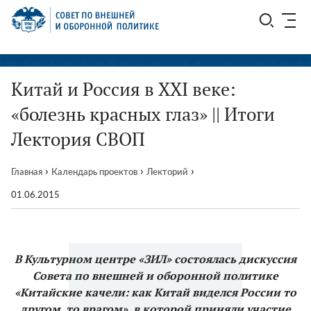
Перейти
СВОП
к
содержимому
Китай и Россия в XXI веке:
«болезнь красных глаз» || Итоги
Лектория СВОП
›
›
›
Главная
Календарь проектов
Лекторий
01.06.2015
В Культурном центре «ЗИЛ» состоялась дискуссия
Совета по внешней и оборонной политике
«Китайские качели: как Китай виделся России то
другом, то врагом», в которой приняли участие