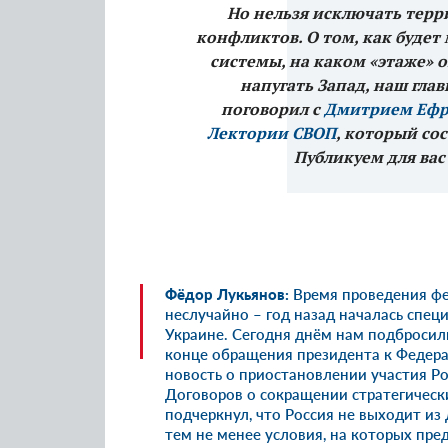
Но нельзя исключать тер
конфликтов. О том, как буде
системы, на каком «этаже» о
напугать Запад, наш гла
поговорил с
Дмитрием Еф
Лектории СВОП
, который сос
Публикуем для вас
Фёдор Лукьянов:
Время проведения фе
неслучайно – год назад началась спец
Украине. Сегодня днём нам подбросил
конце обращения президента к Федер
новость
о приостановлении участия Р
Договоров о сокращении стратегическ
подчеркнул
, что Россия не выходит из
тем не менее условия, на которых пре