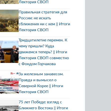
Лектория СВОП
Правильная стратегия для
России: не искать
сближения ни с кем || Итоги
Лектория СВОП
Тридцатилетие перемен. К
чему пришли? Куда
движемся теперь? || Итоги
Лектория СВОП совместно
с Фондом Горчакова
За железным занавесом.
Правда и вымысел о
Северной Корее || Итоги
Лектория СВОП
75 лет Победе: взгляд с
Ближнего Востока || Итоги