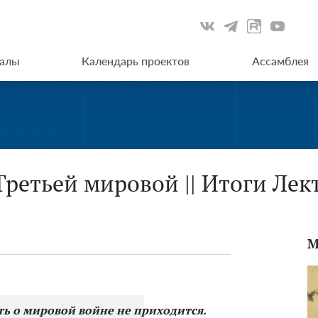
иалы
Календарь проектов
Ассамблея
Третьей мировой || Итоги Ле
М
ть о мировой войне не приходится.