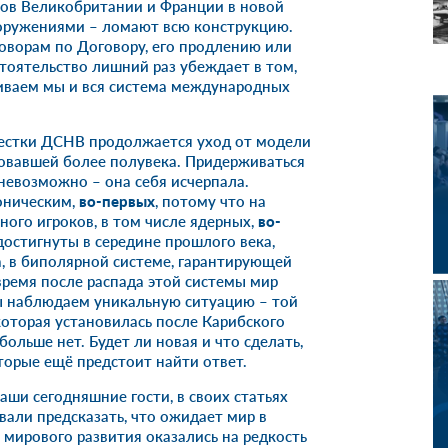
лов Великобритании и Франции в новой
ооружениями – ломают всю конструкцию.
говорам по Договору, его продлению или
тоятельство лишний раз убеждает в том,
ваем мы и вся система международных
вестки ДСНВ продолжается уход от модели
вовавшей более полувека. Придерживаться
невозможно – она себя исчерпала.
оническим,
во-первых
, потому что на
ного игроков, в том числе ядерных,
во-
достигнуты в середине прошлого века,
а, в биполярной системе, гарантирующей
время после распада этой системы мир
мы наблюдаем уникальную ситуацию – той
оторая установилась после Карибского
больше нет. Будет ли новая и что сделать,
оторые ещё предстоит найти ответ.
ши сегодняшние гости, в своих статьях
али предсказать, что ожидает мир в
 мирового развития оказались на редкость