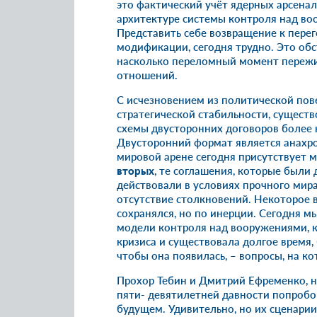
это фактический учёт ядерных арсена
архитектуре системы контроля над в
Представить себе возвращение к пере
модификации, сегодня трудно. Это обс
насколько переломный момент пережи
отношений.
С исчезновением из политической по
стратегической стабильности, сущест
схемы двусторонних договоров более 
Двусторонний формат является анахр
мировой арене сегодня присутствует м
вторых
, те соглашения, которые были 
действовали в условиях прочного мир
отсутствие столкновений. Некоторое 
сохранялся, но по инерции. Сегодня 
модели контроля над вооружениями, к
кризиса и существовала долгое время, 
чтобы она появилась, – вопросы, на к
Прохор Тебин и Дмитрий Ефременко, на
пяти- девятилетней давности попробов
будущем. Удивительно, но их сценарии