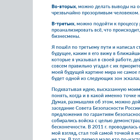
Во-вторых
, можно делать выводы на 
чрезвычайно прозорливым человеком.
В-третьих
, можно подойти к процессу 
проанализировать всё, что происходит
бизнесмены.
Я пошёл по третьему пути и написал с
будущее, каким я его вижу в ближайшие
которые я указывал в своей работе, де
совсем правильно угадал с их приорит
моей будущей картине мира не самое п
будет одной из следующих зон эскала
Подхватывая идею, высказанную моим 
понять, когда и в какой именно точке
Думая, размышляя об этом, можно дой
заседание Совета Безопасности России
предложения по гарантиям безопаснос
собирались войска с целью демонстра
бесконечности. В 2011 г. проводилась 
мой взгляд, стал той самой точкой в и
не так. В тот период мало кто по-нас