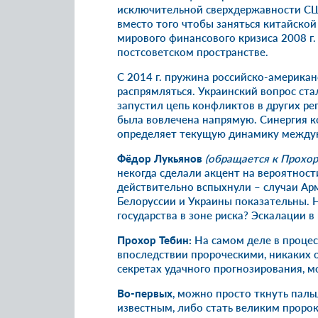
исключительной сверхдержавности СШ
вместо того чтобы заняться китайской
мирового финансового кризиса 2008 г.
постсоветском пространстве.
С 2014 г. пружина российско-америка
распрямляться. Украинский вопрос ста
запустил цепь конфликтов в других ре
была вовлечена напрямую. Синергия к
определяет текущую динамику между
Фёдор Лукьянов
(обращается к Прохор
некогда сделали акцент на вероятност
действительно вспыхнули – случаи Арм
Белоруссии и Украины показательны. Н
государства в зоне риска? Эскалации 
Прохор Тебин:
На самом деле в процес
впоследствии пророческими, никаких о
секретах удачного прогнозирования, м
Во-первых
, можно просто ткнуть паль
известным, либо стать великим проро