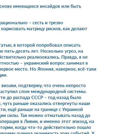
основе имеющихся инсайдов или быть
рационально – сесть и трезво
, нарисовать матрицу рисков, как делают
татью, в которой попробовал описать
 пять-десять лет. Несколько угроз, на
йствительно реализовались. Правда, я не
етностью – украинский вопрос занимал в
ервое место. Но Япония, наверное, всё-таки
ции.
визави, подтвержу, что очень непросто
 наступил слом международной системы.
ти до распада СССР – год назад было
, чуть раньше оказались отвергнуты наши
ти, ещё раньше на границе с Украиной
ции силы. Так можно отматывать назад до
операция в Ливии, и именно этот эпизод, на
стории, когда что-то действительно пошло
тоящему оценил значимость этих событий. У