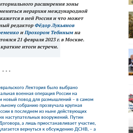
риториального расширения зоны
т меняться иерархия международной
кажется в ней Россия и что может
вный редактор
Фёдор Лукьянов
ременко
и
Прохором Тебиным
на
тоялся 21 февраля 2023 г. в Москве.
 краткие итоги встречи.
* * *
вральского Лектория было выбрано
иальная военная операция России на
и новый повод для размышлений – в самом
альному собранию
прозвучала крупная
оссии в последнем из ныне действующих
их наступательных вооружений. Путин
 Договора, а лишь приостанавливает участие,
длагается вернуться к обсуждению ДСНВ, – а