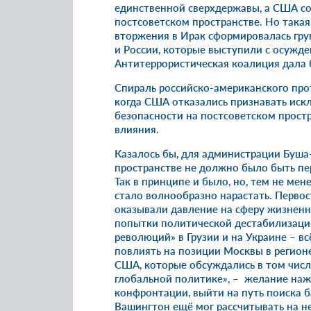
единственной сверхдержавы, а США со
постсоветском пространстве. Но такая
вторжения в Ирак сформировалась гру
и России, которые выступили с осужд
Антитеррористическая коалиция дала 
Спираль российско-американского про
когда США отказались признавать иск
безопасности на постсоветском простр
влияния.
Казалось бы, для администрации Буш
пространстве не должно было быть п
Так в принципе и было, но, тем не мен
стало волнообразно нарастать. Перво
оказывали давление на сферу жизненн
попытки политической дестабилизации
революций» в Грузии и на Украине – в
повлиять на позиции Москвы в регион
США, которые
обсуждались
в том числ
глобальной политике», – желание нажа
конфронтации, выйти на путь поиска ба
Вашингтон ещё мог рассчитывать на 