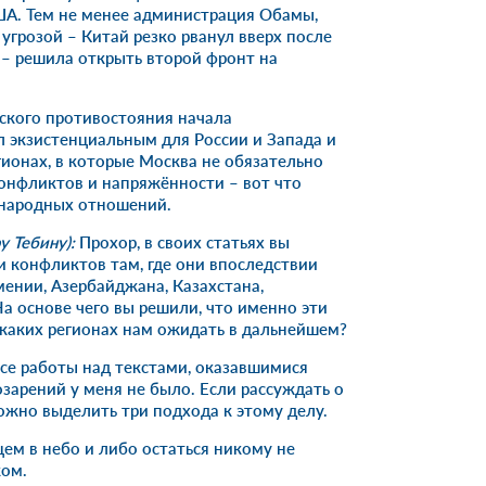
А. Тем не менее администрация Обамы,
 угрозой – Китай резко рванул вверх после
 – решила открыть второй фронт на
нского противостояния начала
л экзистенциальным для России и Запада и
гионах, в которые Москва не обязательно
онфликтов и напряжённости – вот что
народных отношений.
у Тебину):
Прохор, в своих статьях вы
и конфликтов там, где они впоследствии
ении, Азербайджана, Казахстана,
а основе чего вы решили, что именно эти
в каких регионах нам ожидать в дальнейшем?
се работы над текстами, оказавшимися
зарений у меня не было. Если рассуждать о
ожно выделить три подхода к этому делу.
цем в небо и либо остаться никому не
ком.