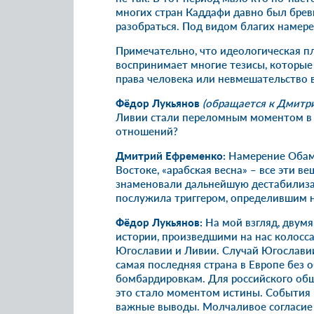
многих стран Каддафи давно был бревн
разобраться. Под видом благих намере
Примечательно, что идеологическая п
воспринимает многие тезисы, которые 
права человека или невмешательство в
Фёдор Лукьянов
(обращается к Дмитр
Ливии стали переломным моментом в
отношений?
Дмитрий Ефременко:
Намерение Обамы
Востоке, «арабская весна» – все эти в
знаменовали дальнейшую дестабилиз
послужила триггером, определившим 
Фёдор Лукьянов:
На мой взгляд, двум
истории, произведшими на нас колосса
Югославии и Ливии. Случай Югославии 
самая последняя страна в Европе без
бомбардировкам. Для российского общ
это стало моментом истины. События 
важные выводы. Молчаливое согласие 