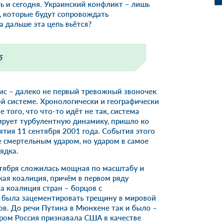
ь и сегодня. Украинский конфликт – лишь
, которые будут сопровождать
 дальше эта цепь вьётся?
б
ис – далеко не первый тревожный звоночек
 системе. Хронологически и географически
того, что что-то идёт не так, система
рует турбулентную динамику, пришло ко
тия 11 сентября 2001 года. События этого
 смертельным ударом, но ударом в самое
ядка.
нтября сложилась мощная по масштабу и
кая коалиция, причём в первом ряду
а коалиция стран – борцов с
была зацементировать трещину в мировой
ов. До речи Путина в Мюнхене так и было –
ором Россия признавала США в качестве