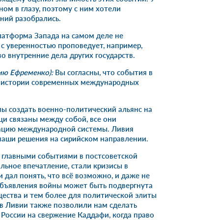
ом в глазу, поэтому с ним хотели
ний разобрались.
латформа Запада на самом деле не
с уверенностью проповедует, например,
о внутренние дела других государств.
ию Ефременко):
Вы согласны, что события в
 истории современных международных
 создать военно-политический альянс на
ещи связаны между собой, все они
ацию международной системы. Ливия
наши решения на сирийском направлении.
я главными событиями в постсоветской
льное впечатление, стали кризисы в
дал понять, что всё возможно, и даже не
 объявления войны может быть подвергнута
ества и тем более для политической элиты
в Ливии также позволили нам сделать
России на свержение Каддафи, когда право