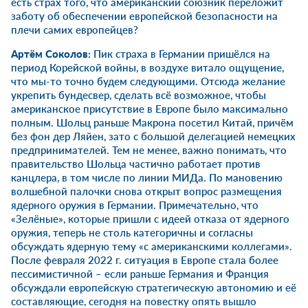
есть страх того, что американский союзник переложит
заботу об обеспечении европейской безопасности на
плечи самих европейцев?
Артём Соколов:
Пик страха в Германии пришёлся на
период Корейской войны, в воздухе витало ощущение,
что мы-то точно будем следующими. Отсюда желание
укрепить бундесвер, сделать всё возможное, чтобы
американское присутствие в Европе было максимально
полным. Шольц раньше Макрона посетил Китай, причём
без фон дер Ляйен, зато с большой делегацией немецких
предпринимателей. Тем не менее, важно понимать, что
правительство Шольца частично работает против
канцлера, в том числе по линии МИДа. По мановению
волшебной палочки снова открыт вопрос размещения
ядерного оружия в Германии. Примечательно, что
«Зелёные», которые пришли с идеей отказа от ядерного
оружия, теперь не столь категоричны и согласны
обсуждать ядерную тему «с американскими коллегами».
После февраля 2022 г. ситуация в Европе стала более
пессимистичной – если раньше Германия и Франция
обсуждали европейскую стратегическую автономию и её
составляющие, сегодня на повестку опять вышло