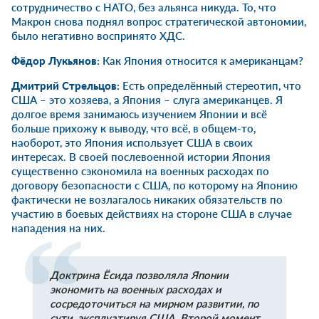
сотрудничество с НАТО, без альянса никуда. То, что
Макрон снова поднял вопрос стратегической автономии,
было негативно воспринято ХДС.
Фёдор Лукьянов:
Как Япония относится к американцам?
Дмитрий Стрельцов:
Есть определённый стереотип, что
США – это хозяева, а Япония – слуга американцев. Я
долгое время занимаюсь изучением Японии и всё
больше прихожу к выводу, что всё, в общем-то,
наоборот, это Япония использует США в своих
интересах. В своей послевоенной истории Япония
существенно сэкономила на военных расходах по
договору безопасности с США, по которому на Японию
фактически не возлагалось никаких обязательств по
участию в боевых действиях на стороне США в случае
нападения на них.
Доктрина Ёсида позволяла Японии
экономить на военных расходах и
сосредоточиться на мирном развитии, по
сути, эксплуатируя США. Второй момент