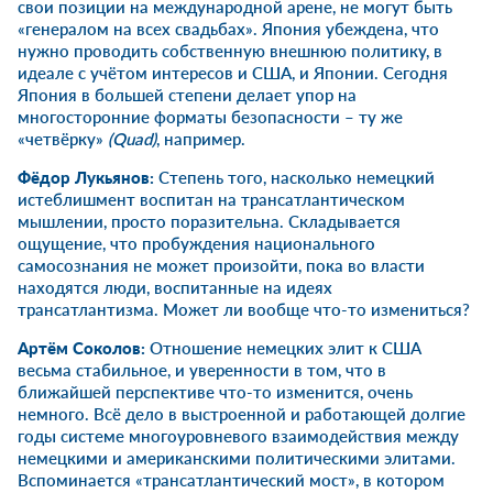
свои позиции на международной арене, не могут быть
«генералом на всех свадьбах». Япония убеждена, что
нужно проводить собственную внешнюю политику, в
идеале с учётом интересов и США, и Японии. Сегодня
Япония в большей степени делает упор на
многосторонние форматы безопасности – ту же
«четвёрку»
(
Quad)
, например.
Фёдор Лукьянов:
Степень того, насколько немецкий
истеблишмент воспитан на трансатлантическом
мышлении, просто поразительна. Складывается
ощущение, что пробуждения национального
самосознания не может произойти, пока во власти
находятся люди, воспитанные на идеях
трансатлантизма. Может ли вообще что-то измениться?
Артём Соколов:
Отношение немецких элит к США
весьма стабильное, и уверенности в том, что в
ближайшей перспективе что-то изменится, очень
немного. Всё дело в выстроенной и работающей долгие
годы системе многоуровневого взаимодействия между
немецкими и американскими политическими элитами.
Вспоминается «трансатлантический мост», в котором