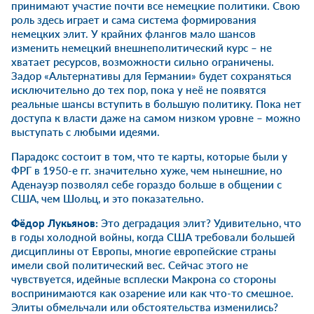
принимают участие почти все немецкие политики. Свою
роль здесь играет и сама система формирования
немецких элит. У крайних флангов мало шансов
изменить немецкий внешнеполитический курс – не
хватает ресурсов, возможности сильно ограничены.
Задор «Альтернативы для Германии» будет сохраняться
исключительно до тех пор, пока у неё не появятся
реальные шансы вступить в большую политику. Пока нет
доступа к власти даже на самом низком уровне – можно
выступать с любыми идеями.
Парадокс состоит в том, что те карты, которые были у
ФРГ в 1950-е гг. значительно хуже, чем нынешние, но
Аденауэр позволял себе гораздо больше в общении с
США, чем Шольц, и это показательно.
Фёдор Лукьянов:
Это деградация элит? Удивительно, что
в годы холодной войны, когда США требовали большей
дисциплины от Европы, многие европейские страны
имели свой политический вес. Сейчас этого не
чувствуется, идейные всплески Макрона со стороны
воспринимаются как озарение или как что-то смешное.
Элиты обмельчали или обстоятельства изменились?