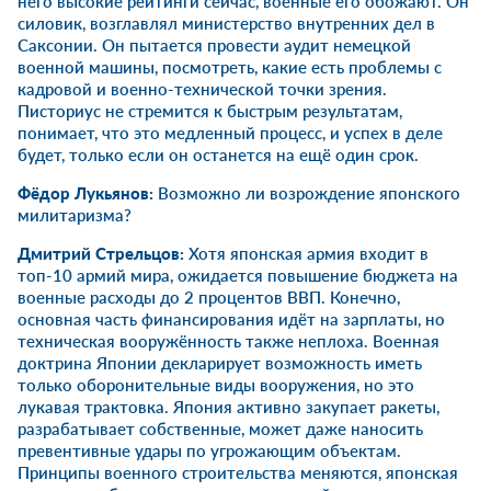
него высокие рейтинги сейчас, военные его обожают. Он
силовик, возглавлял министерство внутренних дел в
Саксонии. Он пытается провести аудит немецкой
военной машины, посмотреть, какие есть проблемы с
кадровой и военно-технической точки зрения.
Писториус не стремится к быстрым результатам,
понимает, что это медленный процесс, и успех в деле
будет, только если он останется на ещё один срок.
Фёдор Лукьянов:
Возможно ли возрождение японского
милитаризма?
Дмитрий Стрельцов:
Хотя японская армия входит в
топ-10 армий мира, ожидается повышение бюджета на
военные расходы до 2 процентов ВВП. Конечно,
основная часть финансирования идёт на зарплаты, но
техническая вооружённость также неплоха. Военная
доктрина Японии декларирует возможность иметь
только оборонительные виды вооружения, но это
лукавая трактовка. Япония активно закупает ракеты,
разрабатывает собственные, может даже наносить
превентивные удары по угрожающим объектам.
Принципы военного строительства меняются, японская