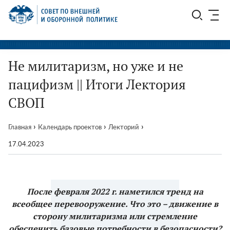
Перейти
СВОП
к
содержимому
Не милитаризм, но уже и не
пацифизм || Итоги Лектория
СВОП
›
›
›
Главная
Календарь проектов
Лекторий
17.04.2023
После февраля 2022 г. наметился тренд на
всеобщее перевооружение. Что это – движение в
сторону милитаризма или стремление
обеспечить базовые потребности в безопасности?