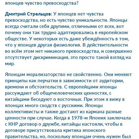
японцев чувство превосходства?
Дмитрий Стрельцов:
У японцев нет чувства
превосходства, но есть чувство уникальности. Японцы
всегда считали себя другими, отличными от всех, вот
почему они так трудно адаптировались в европейском
обществе. У некоторых есть даже убеждённость в том,
что у японцев другая физиология. В действительности
во всём этом нет никакого превосходства, и совершенно
отсутствует дискриминация, это просто такой взгляд на
мир.
Японцам морализаторство не свойственно. Они меняют
принципы как перчатки в зависимости от аудитории,
времени и обстоятельств. С европейцами японцы
рассуждают об общечеловеческих ценностях, с
китайцами беседуют о восточных. При этом я вижу в
японцах много сходств с русскими. Японцы
коллективисты и также достают из кармана разные
ценности при случае. Когда в 1978-м Япония заключала
с КНР договор о дружбе, китайцы настояли, чтобы в
договоре присутствовала критика японского
правительства, но, поскольку японцам очень нужен был