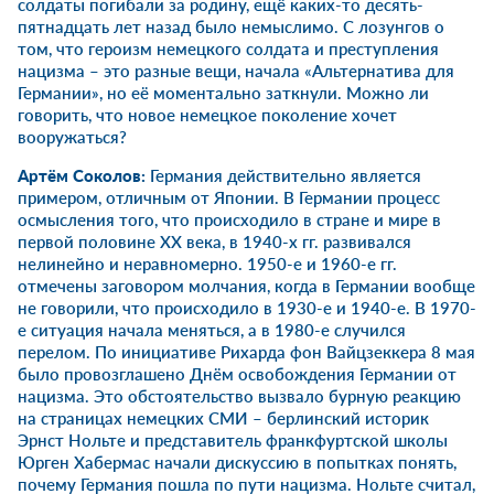
солдаты погибали за родину, ещё каких-то десять-
пятнадцать лет назад было немыслимо. С лозунгов о
том, что героизм немецкого солдата и преступления
нацизма – это разные вещи, начала «Альтернатива для
Германии», но её моментально заткнули. Можно ли
говорить, что новое немецкое поколение хочет
вооружаться?
Артём Соколов:
Германия действительно является
примером, отличным от Японии. В Германии процесс
осмысления того, что происходило в стране и мире в
первой половине XX века, в 1940-х гг. развивался
нелинейно и неравномерно. 1950-е и 1960-е гг.
отмечены заговором молчания, когда в Германии вообще
не говорили, что происходило в 1930-е и 1940-е. В 1970-
е ситуация начала меняться, а в 1980-е случился
перелом. По инициативе Рихарда фон Вайцзеккера 8 мая
было провозглашено Днём освобождения Германии от
нацизма. Это обстоятельство вызвало бурную реакцию
на страницах немецких СМИ – берлинский историк
Эрнст Нольте и представитель франкфуртской школы
Юрген Хабермас начали дискуссию в попытках понять,
почему Германия пошла по пути нацизма. Нольте считал,