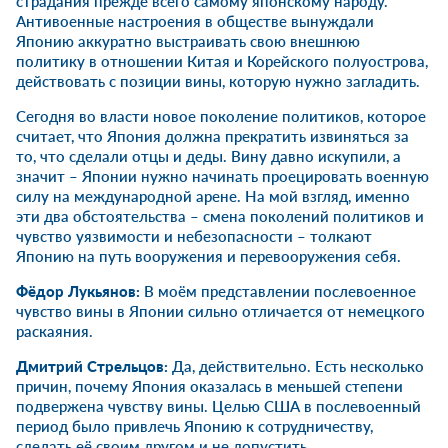
страдания прежде всего самому японскому народу.
Антивоенные настроения в обществе вынуждали
Японию аккуратно выстраивать свою внешнюю
политику в отношении Китая и Корейского полуострова,
действовать с позиции вины, которую нужно загладить.
Сегодня во власти новое поколение политиков, которое
считает, что Япония должна прекратить извиняться за
то, что сделали отцы и деды. Вину давно искупили, а
значит – Японии нужно начинать проецировать военную
силу на международной арене. На мой взгляд, именно
эти два обстоятельства – смена поколений политиков и
чувство уязвимости и небезопасности – толкают
Японию на путь вооружения и перевооружения себя.
Фёдор Лукьянов:
В моём представлении послевоенное
чувство вины в Японии сильно отличается от немецкого
раскаяния.
Дмитрий Стрельцов:
Да, действительно. Есть несколько
причин, почему Япония оказалась в меньшей степени
подвержена чувству вины. Целью США в послевоенный
период было привлечь Японию к сотрудничеству,
сделать её своим другом и не допустить