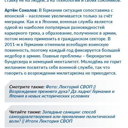
ставку не на людей, а на технологии и своих союзников.
Артём Соколов:
В Германии ситуация сопоставима с
японской – население увеличивается только за счёт
миграции. Как и в Японии, военная служба является
одной из наиболее популярных разновидностей
карьерного трека, а образование, полученное в армии,
потом можно применить в гражданском секторе. В
2011-м в Германии отменили всеобщую воинскую
повинность, поэтому каждый год фиксируется большой
недобор в армию. Главные проблемы – бюрократия
бундесвера и немецкий менталитет. Молодёжь не горит
желанием посвятить себя военной службе, так что
говорить о возрождении милитаризма не приходится.
Смотрите также:
Фото: Лекторий СВОП ||
Возрождение прежнего духа? Да ладно! Германия и
Япония в новых исторических условиях
Читайте также:
Западные санкции: способ
самоудовлетворения или проявление политической
воли? || Итоги Лектория СВОП