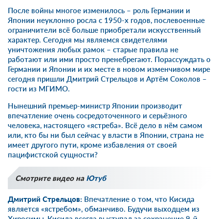
После войны многое изменилось – роль Германии и
Японии неуклонно росла с 1950-х годов, послевоенные
ограничители всё больше приобретали искусственный
характер. Сегодня мы являемся свидетелями
уничтожения любых рамок – старые правила не
работают или ими просто пренебрегают. Порассуждать о
Германии и Японии и их месте в новом изменчивом мире
сегодня пришли Дмитрий Стрельцов и Артём Соколов –
гости из МГИМО.
Нынешний премьер-министр Японии производит
впечатление очень сосредоточенного и серьёзного
человека, настоящего «ястреба». Всё дело в нём самом
или, кто бы ни был сейчас у власти в Японии, страна не
имеет другого пути, кроме избавления от своей
пацифистской сущности?
Смотрите видео на
Ютуб
Дмитрий Стрельцов:
Впечатление о том, что Кисида
является «ястребом», обманчиво. Будучи выходцем из
Хиросимы, Кисида всегда выступал за сохранение 9-й