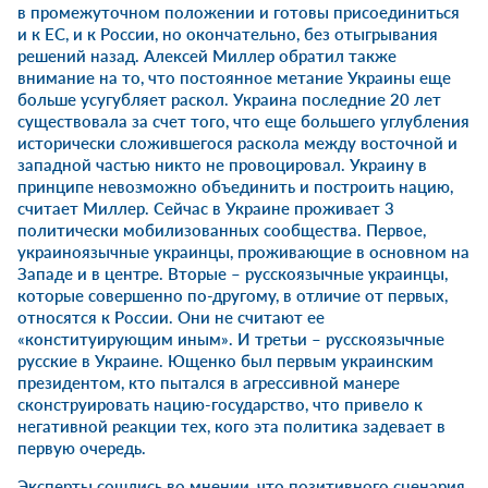
в промежуточном положении и готовы присоединиться
и к ЕС, и к России, но окончательно, без отыгрывания
решений назад. Алексей Миллер обратил также
внимание на то, что постоянное метание Украины еще
больше усугубляет раскол. Украина последние 20 лет
существовала за счет того, что еще большего углубления
исторически сложившегося раскола между восточной и
западной частью никто не провоцировал. Украину в
принципе невозможно объединить и построить нацию,
считает Миллер. Сейчас в Украине проживает 3
политически мобилизованных сообщества. Первое,
украиноязычные украинцы, проживающие в основном на
Западе и в центре. Вторые – русскоязычные украинцы,
которые совершенно по-другому, в отличие от первых,
относятся к России. Они не считают ее
«конституирующим иным». И третьи – русскоязычные
русские в Украине. Ющенко был первым украинским
президентом, кто пытался в агрессивной манере
сконструировать нацию-государство, что привело к
негативной реакции тех, кого эта политика задевает в
первую очередь.
Эксперты сошлись во мнении, что позитивного сценария