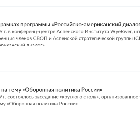
 в рамках программы «Российско-американский диало
9 г. в конференц-центре Аспенского Института WyeRiver, шт
ренция членов СВОП и Аспенской стратегической группы (
риканский диалог».
 на тему «Оборонная политика России»
9 г. состоялось заседание «круглого стола», организованно
ему «Оборонная политика России».