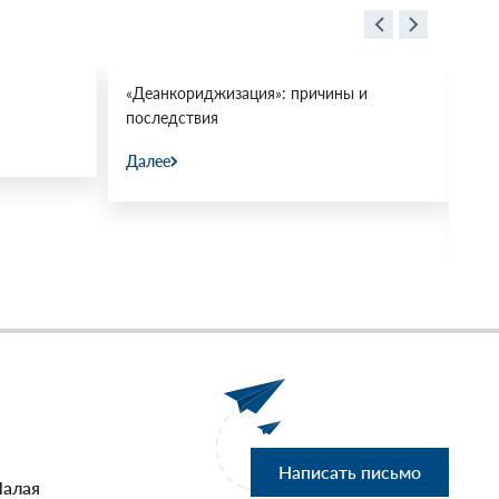
«Деанкориджизация»: причины и
Пр
последствия
ми
«М
Далее
31.
Да
Написать письмо
Малая