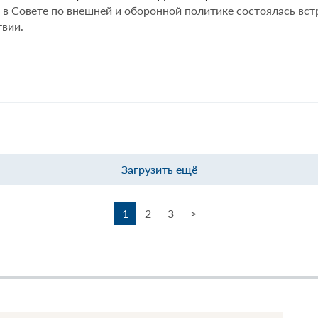
. в Совете по внешней и оборонной политике состоялась вс
твии.
Загрузить ещё
1
2
3
>