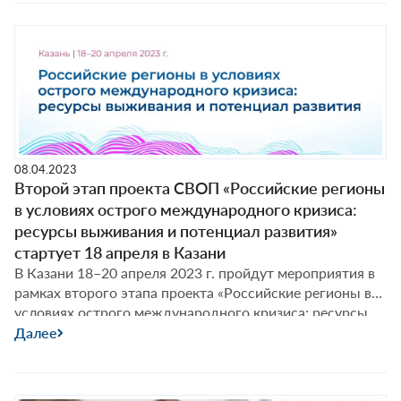
с Казанским федеральным университетом (г. Казань).
08.04.2023
Второй этап проекта СВОП «Российские регионы
в условиях острого международного кризиса:
ресурсы выживания и потенциал развития»
стартует 18 апреля в Казани
В Казани 18–20 апреля 2023 г. пройдут мероприятия в
рамках второго этапа проекта «Российские регионы в
условиях острого международного кризиса: ресурсы
выживания и потенциал развития», проводимого
Далее
Советом по внешней и оборонной политике совместно
с Казанским федеральным университетом.