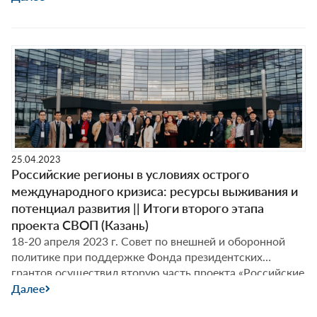
«Российские регионы в условиях острого
международного кризиса: ресурсы выживания и
потенциал развития» совместно с Казанским
федеральным университетом (г. Казань). Публикуем
основные тезисы выступлений докладчиков.
25.04.2023
Российские регионы в условиях острого
международного кризиса: ресурсы выживания и
потенциал развития || Итоги второго этапа
проекта СВОП (Казань)
18-20 апреля 2023 г. Совет по внешней и оборонной
политике при поддержке Фонда президентских
грантов осуществил вторую часть проекта «Российские
регионы в условиях острого международного кризиса:
Далее
ресурсы выживания и потенциал развития» совместно