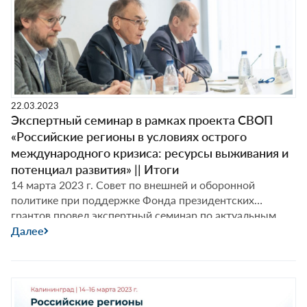
22.03.2023
Экспертный семинар в рамках проекта СВОП
«Российские регионы в условиях острого
международного кризиса: ресурсы выживания и
потенциал развития» || Итоги
14 марта 2023 г. Совет по внешней и оборонной
политике при поддержке Фонда президентских
грантов провел экспертный семинар по актуальным
международным вопросам в рамках проекта
Далее
«Российские регионы в условиях острого
международного кризиса: ресурсы выживания и
потенциал развития» совместно с Балтийским
федеральным университетом им. Иммануила Канта (г.
Калининград) и аналитическим порталом “RuBaltic.Ru”