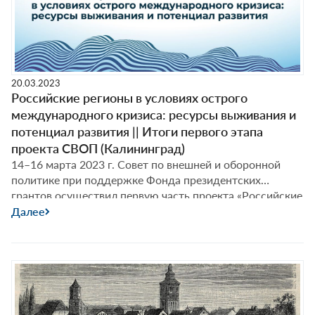
Экспертный
(г. Калининград). Ниже публикуем
…
семинар
в
рамках
проекта
20.03.2023
СВОП
Российские регионы в условиях острого
«Российские
международного кризиса: ресурсы выживания и
регионы
потенциал развития || Итоги первого этапа
в
проекта СВОП (Калининград)
условиях
14–16 марта 2023 г. Совет по внешней и оборонной
острого
политике при поддержке Фонда президентских
международного
грантов осуществил первую часть проекта «Российские
кризиса:
регионы в условиях острого международного кризиса:
Далее
ресурсы
ресурсы выживания и потенциал развития» совместно
выживания
с Балтийским федеральным университетом им.
и
Иммануила Канта (г. Калининград) и аналитическим
потенциал
порталом «RuBaltic.Ru» (г. Калининград).
развития»
||
Итоги