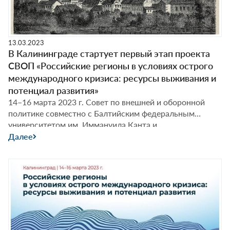
13.03.2023
В Калининграде стартует первый этап проекта
СВОП «Российские регионы в условиях острого
международного кризиса: ресурсы выживания и
потенциал развития»
14–16 марта 2023 г. Совет по внешней и оборонной
политике совместно с Балтийским федеральным
университетом им. Иммануила Канта и
информационно-аналитическим
Далее
порталом RuBaltic.Ru открывает в Калининграде
проект «Российские регионы в условиях острого
международного кризиса: ресурсы выживания и
потенциал развития».