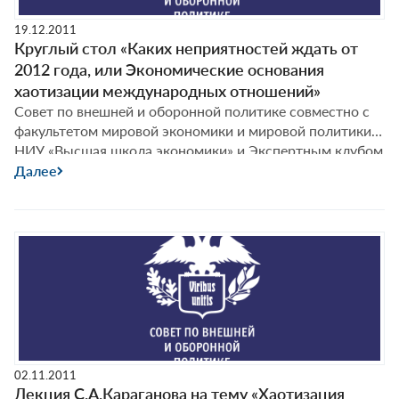
19.12.2011
Круглый стол «Каких неприятностей ждать от
2012 года, или Экономические основания
хаотизации международных отношений»
Совет по внешней и оборонной политике совместно с
факультетом мировой экономики и мировой политики
НИУ «Высшая школа экономики» и Экспертным клубом
мировой политической экономики провели 19 декабря
Далее
2011 г. в НИУ «ВШЭ» круглый стол на тему «Каких
неприятностей ждать от 2012 года, или Экономические
основания хаотизации международных отношений» .
02.11.2011
Лекция С.А.Караганова на тему «Хаотизация