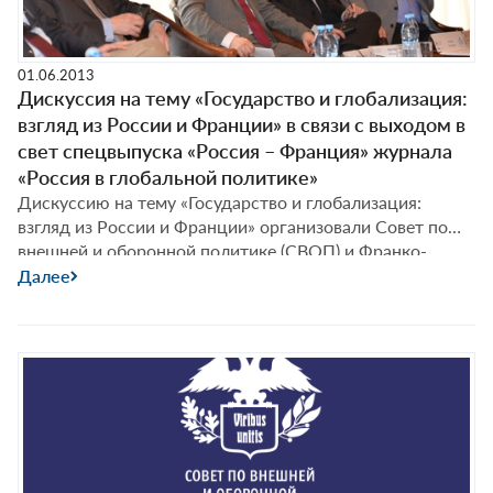
01.06.2013
Дискуссия на тему «Государство и глобализация:
взгляд из России и Франции» в связи с выходом в
свет спецвыпуска «Россия – Франция» журнала
«Россия в глобальной политике»
Дискуссию на тему «Государство и глобализация:
взгляд из России и Франции» организовали Совет по
внешней и оборонной политике (СВОП) и Франко-
российский аналитический центр Обсерво в связи с
Далее
выходом в свет спецвыпуска «Россия – Франция»
журнала «Россия в глобальной политике».