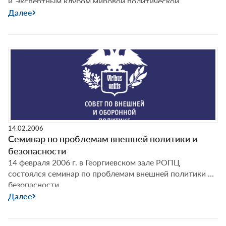
и Экспертным клубом мировой политической
экономики ГУ-ВШЭ провели 7 декабря 2010 г. в Москве
Далее
(ГУ-ВШЭ) круглый стол на тему «Глобализация
образования и науки: шансы России».
14.02.2006
Семинар по проблемам внешней политики и
безопасности
14 февраля 2006 г. в Георгиевском зале РОПЦ
состоялся семинар по проблемам внешней политики и
безопасности.
Далее