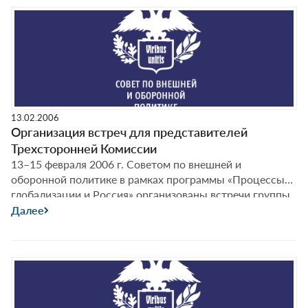
13.02.2006
Организация встреч для представителей
Трехсторонней Комиссии
13–15 февраля 2006 г. Советом по внешней и
оборонной политике в рамках программы «Процессы
глобализации и Россия» организованы встречи группы
авторов ежегодного доклада Трехсторонней Комиссии
Далее
по России с представителями российской
исполнительной и законодательной власти,
академических кругов, бизнеса и СМИ.