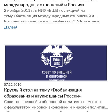
международных отношений и Россия»
2 ноября 2011 г. в НИУ «ВШЭ» с лекцией на
тему «Хаотизация международных отношений и
Россия» выступил д.и.н., профессор С.А.Караганов,
председатель Президиума СВОП, декан факультета
Далее
мировой экономики и мировой политики НИУ «ВШЭ».
07.12.2010
Круглый стол на тему «Глобализация
образования и науки: шансы России»
Совет по внешней и оборонной политике совместно
с факультетом мировой экономики и мировой политики