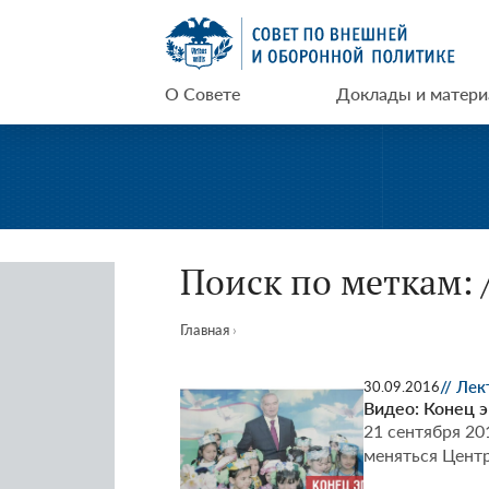
Перейти
СВОП
к
содержимому
О Совете
Доклады и матер
Поиск по меткам: 
Главная
›
// Ле
30.09.2016
Видео: Конец э
21 сентября 20
меняться Цент