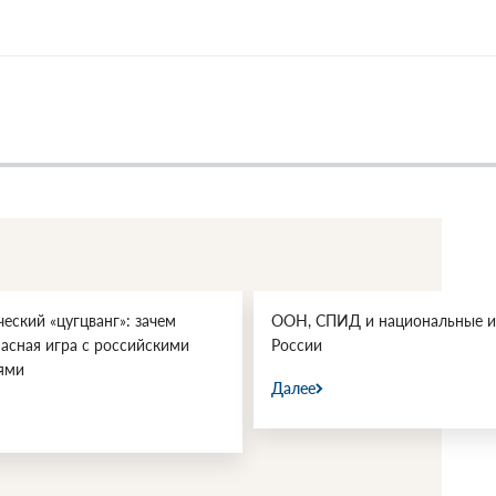
еский «цугцванг»: зачем
ООН, СПИД и национальные и
пасная игра с российскими
России
ями
Далее