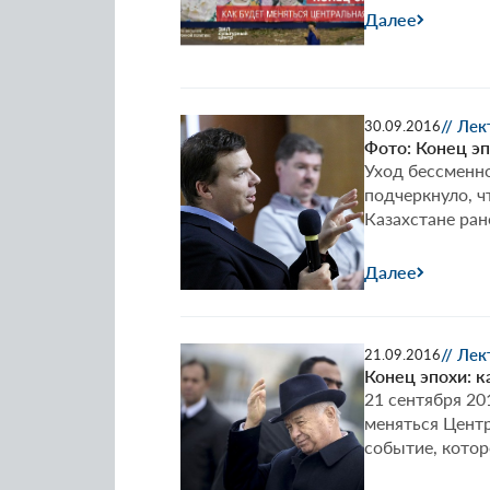
Далее
// Ле
30.09.2016
Фото: Конец эп
Уход бессменно
подчеркнуло, ч
Казахстане ран
Далее
// Ле
21.09.2016
Конец эпохи: к
21 сентября 20
меняться Центр
событие, котор