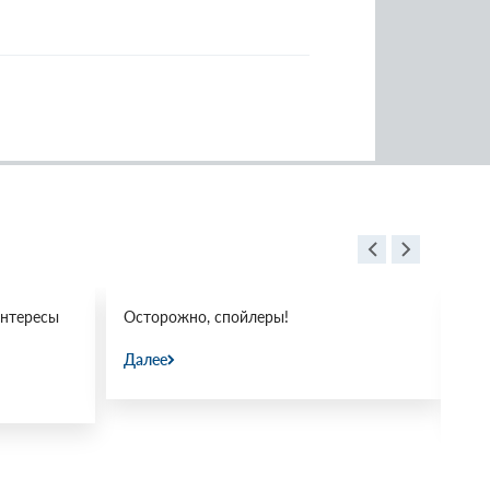
нтересы
Осторожно, спойлеры!
«Д
по
Далее
Да