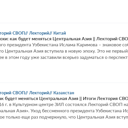
кторий СВОП
// Лекторий
// Китай
охи: как будет меняться Центральная Азия || Лекторий СВ
го президента Узбекистана Ислама Каримова – знаковое со
то Центральная Азия вступила в новую эпоху. Это не первы
ее в этом году уже заставили всерьез задуматься о перспек
кторий СВОП
// Лекторий
// Казахстан
ак будет меняться Центральная Азия || Итоги Лектория СВ
16 г. в Культурном центре ЗИЛ состоялся Лекторий СВОП на
альная Азия». Уход бессменного президента Узбекистана И
ое только еще раз подчеркнуло, что Центральная Азия вступ