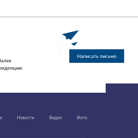
Написать письмо
Малая
онденции:
я
Новости
Видео
Фото