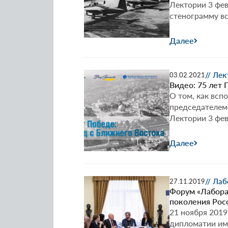
Лектории 3 фев
стенограмму вс
Далее
// Ле
03.02.2021
Видео: 75 лет 
О том, как вс
председателем
Лектории 3 фев
Далее
// Ла
27.11.2019
Форум «Лабора
поколения Рос
21 ноября 2019
дипломатии им