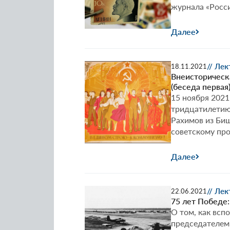
журнала «Росси
Далее
// Ле
18.11.2021
Внеисторическа
(беседа первая
15 ноября 2021
тридцатилетию 
Рахимов из Би
советскому про
Далее
// Ле
22.06.2021
75 лет Победе:
О том, как вс
председателем