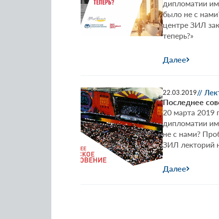
дипломатии име
было не с нам
центре ЗИЛ за
теперь?»
Далее
// Ле
22.03.2019
Последнее сов
20 марта 2019 
дипломатии им.
не с нами? Пр
ЗИЛ лекторий н
Далее