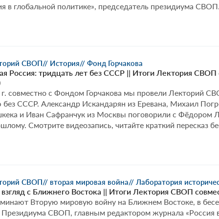
я в глобальной политике», председатель президиума СВОП
кторий СВОП
// История
// Фонд Горчакова
я Россия: тридцать лет без СССР || Итоги Лектория СВОП
)
 г. совместно с Фондом Горчакова мы провели Лекторий С
без СССР. Александр Искандарян из Еревана, Михаил Погре
шкека и Иван Сафранчук из Москвы поговорили с Фёдором Л
шлому. Смотрите видеозапись, читайте краткий пересказ б
кторий СВОП
// вторая мировая война
// Лаборатория историче
 взгляд с Ближнего Востока || Итоги Лектория СВОП совме
поминают Вторую мировую войну на Ближнем Востоке, в бес
 Президиума СВОП, главным редактором журнала «Россия в 