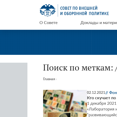
Перейти
СВОП
к
содержимому
О Совете
Доклады и матер
Поиск по меткам: 
Главная
›
// Фо
02.12.2021
Кто скучает п
1 декабря 2021
«Лаборатория и
“развивающийся