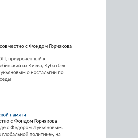
.
 совместно с Фондом Горчакова
ВОП, приуроченный к
бинский из Киева, Кубатбек
укьяновым о ностальгии по
еседы.
ской памяти
стно с Фондом Горчакова
еде с Фёдором Лукьяновым,
глобальной политике», на