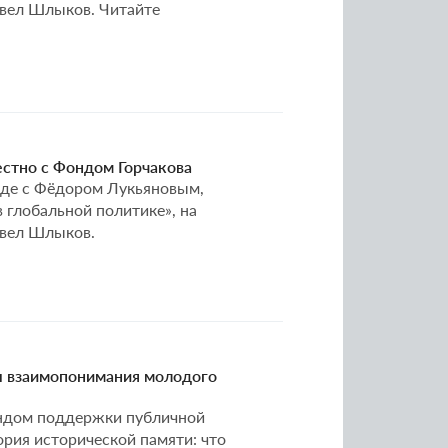
Павел Шлыков. Читайте
естно с Фондом Горчакова
еде с Фёдором Лукьяновым,
глобальной политике», на
авел Шлыков.
ы взаимопонимания молодого
Фондом поддержки публичной
рия исторической памяти: что