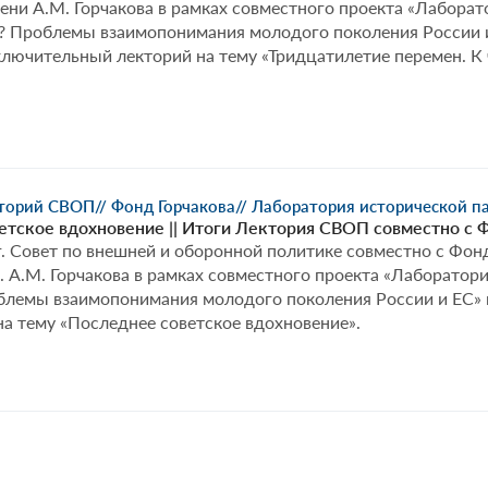
ни А.М. Горчакова в рамках совместного проекта «Лаборат
и? Проблемы взаимопонимания молодого поколения России и
ключительный лекторий на тему «Тридцатилетие перемен. К
кторий СВОП
// Фонд Горчакова
// Лаборатория исторической п
етское вдохновение || Итоги Лектория СВОП совместно с 
г. Совет по внешней и оборонной политике совместно с Ф
 А.М. Горчакова в рамках совместного проекта «Лаборатори
облемы взаимопонимания молодого поколения России и ЕС» 
а тему «Последнее советское вдохновение».