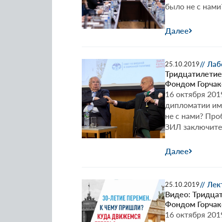
было не с нами
Далее
// Ла
25.10.2019
Тридцатилетие
Фондом Горчак
16 октября 201
дипломатии им.
не с нами? Пр
ЗИЛ заключител
Далее
// Ле
25.10.2019
Видео: Тридца
Фондом Горчак
16 октября 201