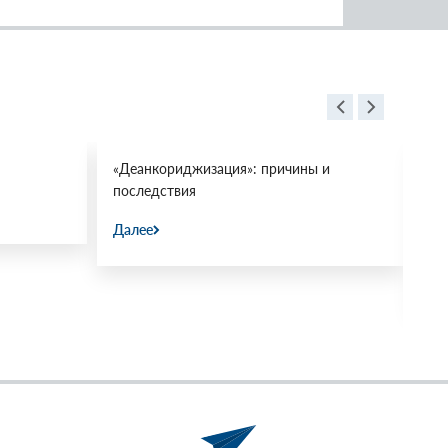
«Деанкориджизация»: причины и
Пр
последствия
ми
«М
Далее
31.
Да