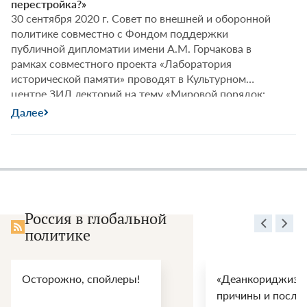
перестройка?»
30 сентября 2020 г. Совет по внешней и оборонной
политике совместно с Фондом поддержки
публичной дипломатии имени А.М. Горчакова в
рамках совместного проекта «Лаборатория
исторической памяти» проводят в Культурном
центре ЗИЛ лекторий на тему «Мировой порядок:
отмена, ремонт или перестройка?».
Далее
Россия в глобальной
политике
Осторожно, спойлеры!
«Деанкориджизац
причины и после