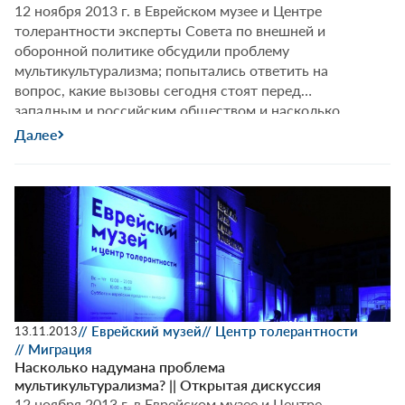
12 ноября 2013 г. в Еврейском музее и Центре
толерантности эксперты Совета по внешней и
оборонной политике обсудили проблему
мультикультурализма; попытались ответить на
вопрос, какие вызовы сегодня стоят перед
западным и российским обществом и насколько
актуальна политика создания условий мирного
Далее
сосуществования разных культур, проживающих на
одной территории.
// Еврейский музей
// Центр толерантности
13.11.2013
// Миграция
Насколько надумана проблема
мультикультурализма? || Открытая дискуссия
12 ноября 2013 г. в Еврейском музее и Центре