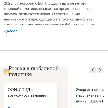
2025 г. Лекторий СВОП. Задули другие ветры
мировой политики, осыпается прежняя словесная
шелуха, появляется новая. О соотношении
неизменного и преходящего в эпоху кардинальных
социально-политических сдвигов Фёдор Лукьянов
поговорит с гостями Лектория Александром
Далее
Филипповым, Александром Вершининым и Иваном
Сафранчуком. Приходите!
Россия в глобальной
политике
ООН, СПИД и
Энергетические
возможности влияния
перспективы пос
войны США и Ир