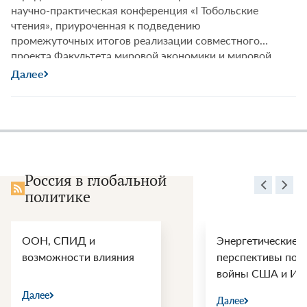
научно-практическая конференция «I Тобольские
чтения», приуроченная к подведению
промежуточных итогов реализации совместного
проекта Факультета мировой экономики и мировой
политики НИУ ВШЭ и Совета по внешней и
Далее
оборонной политике «Сибирская Россия: Поворот
на Восток 2.0».
Россия в глобальной
политике
ООН, СПИД и
Энергетические
возможности влияния
перспективы пос
войны США и Ир
Далее
Далее