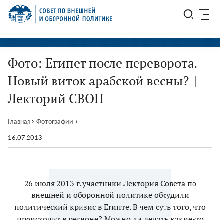
Перейти
СВОП
к
содержимому
Фото: Египет после переворота.
Новый виток арабской весны? ||
Лекторий СВОП
›
›
Главная
Фотографии
16.07.2013
26 июля 2013 г. участники Лектория Совета по
внешней и оборонной политике обсудили
политический кризис в Египте. В чем суть того, что
происходит в регионе? Можно ли делать какие-то