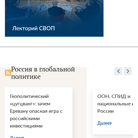
Россия в глобальной
политике
Геополитический
ООН, СПИД и
«цугцванг»: зачем
национальные ин
Еревану опасная игра с
России
российскими
Далее
инвестициями
Далее