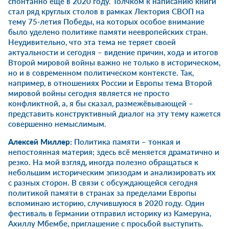
спонтанно ещё в 2020 году. Толчком к написанию книги
стал
ряд круглых столов в рамках Лектория СВОП
на
тему 75-летия Победы, на которых особое внимание
было уделено политике
памяти неевропейских стран
.
Неудивительно, что эта тема не теряет своей
актуальности и сегодня – видение причин, хода и итогов
Второй мировой войны важно не только в историческом,
но и в современном политическом контексте. Так,
например, в отношениях России и Европы тема Второй
мировой войны сегодня является не просто
конфликтной, а, я бы сказал, размежёвывающей –
представить конструктивный диалог на эту тему кажется
совершенно немыслимым.
Алексей Миллер
:
Политика памяти – тонкая и
непостоянная материя; здесь всё меняется драматично и
резко. На мой взгляд, иногда полезно обращаться к
небольшим историческим эпизодам и анализировать их
с разных сторон. В связи с обсуждающейся сегодня
политикой памяти в странах за пределами Европы
вспоминаю историю, случившуюся в 2020 году. Один
фестиваль в Германии отправил историку из Камеруна,
Ахиллу Мбембе, приглашение с просьбой выступить.