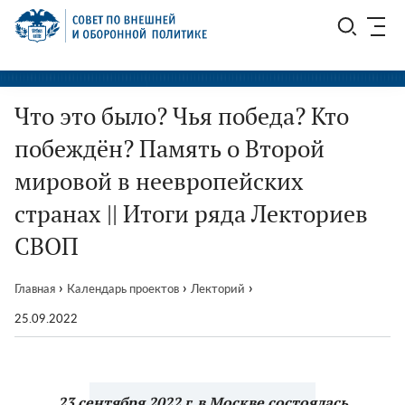
Перейти
СВОП
к
содержимому
Что это было? Чья победа? Кто
побеждён? Память о Второй
мировой в неевропейских
странах || Итоги ряда Лекториев
СВОП
›
›
›
Главная
Календарь проектов
Лекторий
25.09.2022
23 сентября 2022 г. в Москве состоялась