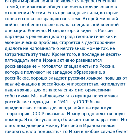
Вторая мировая война не является первостепенной
темой, но иранское общество очень поляризовано в
отношении России. Есть прозападные силы, которые
снова и снова возвращаются к теме Второй мировой
войны, особенно после начала специальной военной
операции. Конечно, Иран, который видит в России
партнёра в решении целого ряда геополитических и
экономических проблем, старается в двустороннем
диалоге не напоминать о негативных моментах, не
затрагивать эту тему. Кроме того, в последние десять-
пятнадцать лет в Иране активно развивается
россиеведение – готовятся специалисты по России,
которые получают не западное образование, а
российское, хорошо владеют русским языком, повышают
квалификацию в российских университетах, используют
наши архивы для ознакомления с историческими
событиями. Мы наблюдаем, что иранцы перенимают
российские подходы – в 1941 г. у СССР была
юридическая основа для ввода войск на иранскую
территорию, СССР оказывал Ирану продовольственную
помощь. Это, безусловно, сближает наши нарративы. Но
о полном доверии между Россией и Ираном нельзя
говорить, надо понимать, что Иран в любом случае будет