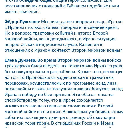
что-то объединяющее, общие герои сближают. Для
восстановления отношений с Тайванем подобные шаги
имеют значение.
Фёдор Лукьянов:
Мы никогда не говорили о партнёрстве
с Ираном столько, сколько говорим в последнее время.
Но в вопросе трактовки событий и итогов Второй
мировой войны, как я догадываюсь, в Иране ситуация
непростая, как в индийском случае. Важен ли в
отношениях с Ираном контекст Второй мировой войны?
Елена Дунаева
:
Во время Второй мировой войны войска
трёх держав были введены на территорию Ирана, страна
была оккупирована и разграблена. Кроме того, несмотря
на то, что Иран оказался задействован в транзитных
перевозках, осуществляемых по программе ленд-лиза,
после войны страна не получила никаких бонусов, вклад
Ирана в победу не был признан. Эти обстоятельства
способствовали тому, что в Иране сохраняются
исключительно негативные воспоминания о Второй
мировой войне и её итогах. В школьных учебниках этому
событию посвящены две-три страницы об оккупации
иранской территории. В отношениях России и Ирана