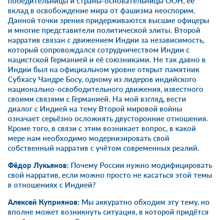
победительницы и страны-основательницы ООН, её
вклад в освобождение мира от фашизма неоспорим.
Данной точки зрения придерживаются высшие офицеры
и многие представители политической элиты. Второй
нарратив связан с движением Индии за независимость,
который сопровождался сотрудничеством Индии с
нацистской Германией и её союзниками. Не так давно в
Индии был на официальном уровне открыт памятник
Субхасу Чандре Босу, одному из лидеров индийского
национально-освободительного движения, известного
своими связями с Германией. На мой взгляд, вести
диалог с Индией на тему Второй мировой войны
означает серьёзно осложнять двусторонние отношения.
Кроме того, в связи с этим возникает вопрос, в какой
мере нам необходимо модернизировать свой
собственный нарратив с учётом современных реалий.
Фёдор Лукьянов:
Почему России нужно модифицировать
свой нарратив, если можно просто не касаться этой темы
в отношениях с Индией?
Алексей Куприянов:
Мы аккуратно обходим эту тему, но
вполне может возникнуть ситуация, в которой придётся