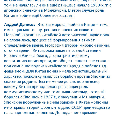
том, не началась ли она ещё раньше, в начале 1930-х гг. с
японских аннексий в Манчжурии. В этом случае роль
Китая в войне ещё более возрастает.
Андрей Денисов
:
Вторая мировая война в Китае – тема,
имеющая много внутренних и внешних сюжетов.
Цельной картины в китайской исторической науке пока
не сложилось; процесс её формирования займёт
определённое время. География Второй мировой войны,
с точки зрения Китая, охватывает в равной степени
Европу и Азию, а благодаря патриотическому
воспитанию ни историки, ни общественность не ставят
под сомнение подвиг китайского народа в победе над
фашизмом. Для Китая война имела экзистенциальный
характер, поскольку являлась борьбой против Японии за
спасение родины. Тем не менее до сих пор не ясно,
какому Китаю принадлежит решающая роль –
коммунистическому или гоминьдановскому, который
боролся с Японией с 1937 г., с оккупации Манчжурии.
Японские вооружённые силы завязли в Китае – Япония
не открыла второй фронт, что дало СССР преимущество
на западном направлении. До недавнего времени