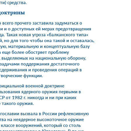
ти) средства.
доктрины
 всего прочего заставила задуматься о
ии и о доступных ей мерах предотвращения
а. Такая новая угроза «балканского типа»
, но для того чтобы она такой и оставалась,
ую, материальную и концептуальную базу
за еще более обостряет проблему
, выделяемых на национальную оборону,
 задачами поддержания достаточного
 сдерживания и проведения операций в
творческие функции.
 официальной военной доктрине
льзования ядерного оружия первыми в
 от 1982 г. никогда и ни при каких
 такого оружия.
гославии вызвала в России рефлексивную
ства на неядерное высокоточное оружие
м классе вооружений, который со столь