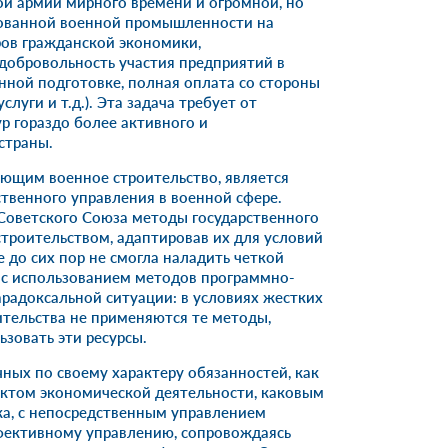
й армии мирного времени и огромной, но
ованной военной промышленности на
ов гражданской экономики,
добровольность участия предприятий в
ной подготовке, полная оплата со стороны
слуги и т.д.). Эта задача требует от
р гораздо более активного и
страны.
ющим военное строительство, является
твенного управления в военной сфере.
у Советского Союза методы государственного
троительством, адаптировав их для условий
 до сих пор не смогла наладить четкой
 с использованием методов программно-
арадоксальной ситуации: в условиях жестких
ительства не применяются те методы,
зовать эти ресурсы.
ых по своему характеру обязанностей, как
ктом экономической деятельности, каковым
а, с непосредственным управлением
фективному управлению, сопровождаясь