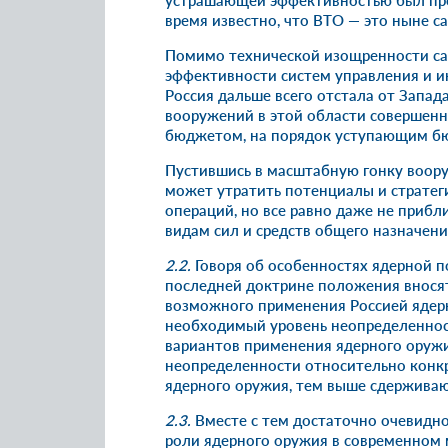
устрашающей эффективностью был про
время известно, что ВТО — это ныне с
Помимо технической изощренности са
эффективности систем управления и 
Россия дальше всего отстала от Запада
вооружений в этой области совершенн
бюджетом, на порядок уступающим б
Пустившись в масштабную гонку воор
может утратить потенциалы и стратег
операций, но все равно даже не приб
видам сил и средств общего назначен
2.2.
Говоря об особенностях ядерной п
последней доктрине положения внося
возможного применения Россией ядерн
необходимый уровень неопределеннос
вариантов применения ядерного оружи
неопределенности относительно конк
ядерного оружия, тем выше сдерживаю
2.3.
Вместе с тем достаточно очевидно
роли ядерного оружия в современном 