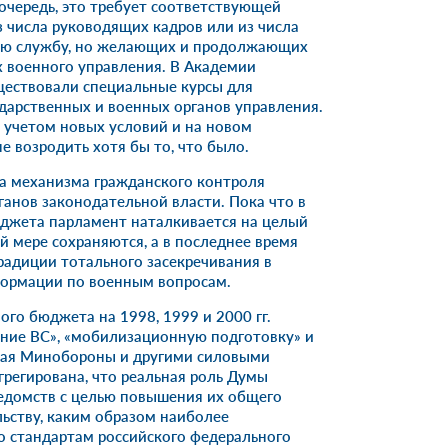
очередь, это требует соответствующей
з числа руководящих кадров или из числа
ую службу, но желающих и продолжающих
х военного управления. В Академии
ществовали специальные курсы для
ударственных и военных органов управления.
 учетом новых условий и на новом
 возродить хотя бы то, что было.
а механизма гражданского контроля
ганов законодательной власти. Пока что в
джета парламент наталкивается на целый
й мере сохраняются, а в последнее время
радиции тотального засекречивания в
формации по военным вопросам.
ого бюджета на 1998, 1999 и 2000 гг.
ание ВС», «мобилизационную подготовку» и
мая Минобороны и другими силовыми
регирована, что реальная роль Думы
едомств с целью повышения их общего
льству, каким образом наиболее
о стандартам российского федерального