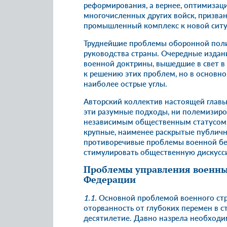
реформирования, а вернее, оптимизаци
многочисленных других войск, призва
промышленный комплекс к новой ситу
Труднейшие проблемы оборонной поли
руководства страны. Очередные издан
военной доктрины, вышедшие в свет в
к решению этих проблем, но в основн
наиболее острые углы.
Авторский коллектив настоящей главы 
эти разумные подходы, ни полемизиро
независимым общественным статусом
крупные, наименее раскрытые публично
противоречивые проблемы военной без
стимулировать общественную дискусси
Проблемы управления военны
Федерации
1.1.
Основной проблемой военного строи
оторванность от глубоких перемен в с
десятилетие. Давно назрела необходи