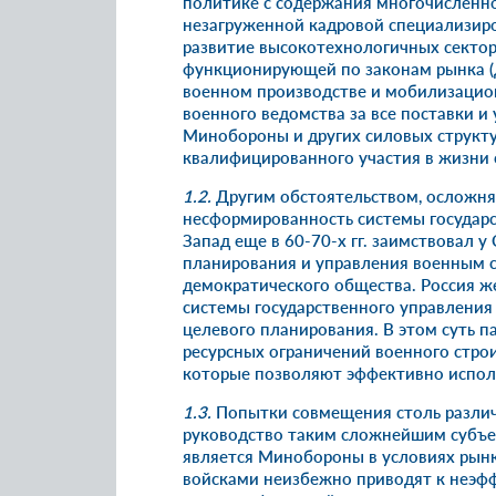
политике с содержания многочисленно
незагруженной кадровой специализир
развитие высокотехнологичных сектор
функционирующей по законам рынка (
военном производстве и мобилизацион
военного ведомства за все поставки и у
Минобороны и других силовых структу
квалифицированного участия в жизни 
1.2.
Другим обстоятельством, осложня
несформированность системы государс
Запад еще в 60-70-х гг. заимствовал 
планирования и управления военным с
демократического общества. Россия же
системы государственного управления
целевого планирования. В этом суть п
ресурсных ограничений военного стро
которые позволяют эффективно исполь
1.3.
Попытки совмещения столь различн
руководство таким сложнейшим субъе
является Минобороны в условиях рынк
войсками неизбежно приводят к неэф