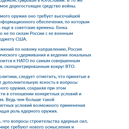
демонстрирован в Югославии. В то же
амое дорогостоящее средство войны.
мого оружия оно требует высочайшей
информационного обеспечения, по которым
 еще в советские времена. Гонка
о не по силам России с ее военным
юджету США.
ужений по новому направлению, Россия
ического сдерживания и ведения локальных
лизится к НАТО по самым совершенным
ия, сконцентрированным вокруг ВТО.
олитики, следует отметить, что принятые в
т дополнительную ясность в вопросы
ого оружия, сохраняя при этом
ти в отношении конкретных условий и
я. Ведь чем больше такой
ретных условий возможного применения
щая роль ядерного оружия.
, что вопросы строительства ядерных сил,
мире требуют нового осмысления и