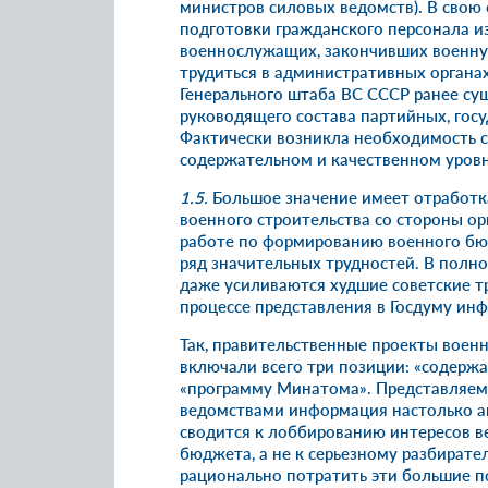
министров силовых ведомств). В свою 
подготовки гражданского персонала и
военнослужащих, закончивших военн
трудиться в административных органа
Генерального штаба ВС СССР ранее су
руководящего состава партийных, гос
Фактически возникла необходимость с
содержательном и качественном уровне
1.5.
Большое значение имеет отработк
военного строительства со стороны ор
работе по формированию военного бю
ряд значительных трудностей. В полно
даже усиливаются худшие советские т
процессе представления в Госдуму ин
Так, правительственные проекты военн
включали всего три позиции: «содерж
«программу Минатома». Представляе
ведомствами информация настолько аг
сводится к лоббированию интересов в
бюджета, а не к серьезному разбирате
рационально потратить эти большие п