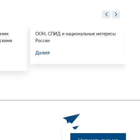
ачем
ООН, СПИД и национальные интересы
Ос
йскими
России
Да
м
Далее
Написать письмо