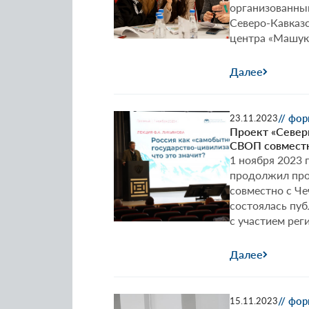
организованны
Северо-Кавказ
центра «Машук
Далее
// фо
23.11.2023
Проект «Северн
СВОП совместн
1 ноября 2023 
продолжил про
совместно с Че
состоялась пу
с участием ре
Далее
// фо
15.11.2023