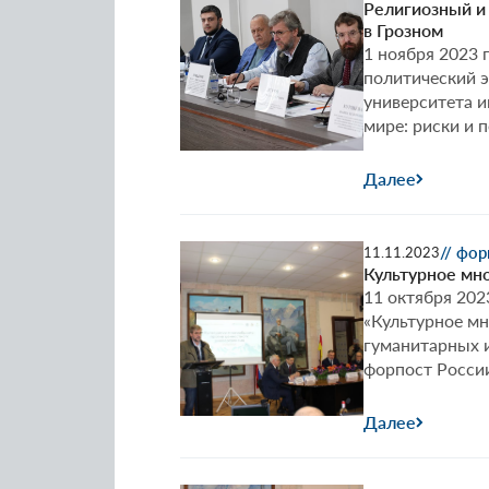
Религиозный и 
в Грозном
1 ноября 2023 
политический э
университета и
мире: риски и 
Далее
// фо
11.11.2023
Культурное мн
11 октября 202
«Культурное мн
гуманитарных и
форпост России
Далее