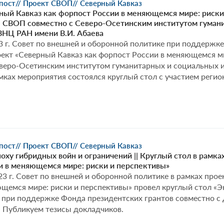
рпост
// Проект СВОП
// Северный Кавказ
ый Кавказ как форпост России в меняющемся мире: риски 
|| СВОП совместно с Северо-Осетинским институтом гуман
ВНЦ РАН имени В.И. Абаева
3 г. Совет по внешней и оборонной политике при поддержк
ект «Северный Кавказ как форпост России в меняющемся ми
еверо-Осетинским институтом гуманитарных и социальных 
амках мероприятия состоялся круглый стол с участием реги
оект
еверный
вказ
к
рпост
ссии
рпост
// Проект СВОП
// Северный Кавказ
оху гибридных войн и ограничений || Круглый стол в рамка
няющемся
и в меняющемся мире: риски и перспективы»
ре:
23 г. Совет по внешней и оборонной политике в рамках про
ски
щемся мире: риски и перспективы» провел круглый стол «Э
» при поддержке Фонда президентских грантов совместно с
рспективы»
. Публикуем тезисы докладчиков.