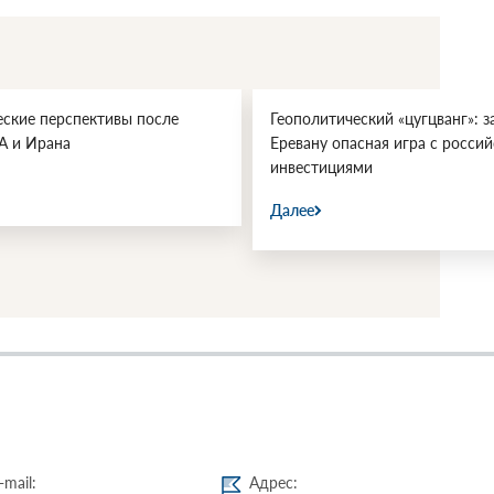
и
перспективы»
||
СВОП
совместно
еские перспективы после
Геополитический «цугцванг»: з
с
А и Ирана
Еревану опасная игра с росси
Дагестанским
инвестициями
государственны
университетом
Далее
-mail:
Адрес: