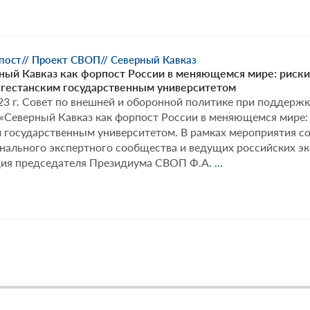
адикавказе
ВОП
рпост
// Проект СВОП
// Северный Кавказ
вместно
ный Кавказ как форпост России в меняющемся мире: риски
агестанским государственным университетом
веро-
23 г. Совет по внешней и оборонной политике при поддерж
етинским
«Северный Кавказ как форпост России в меняющемся мире:
ститутом
 государственным университетом. В рамках мероприятия со
манитарных
онального экспертного сообщества и ведущих российских э
Проект
ция председателя Президиума СВОП Ф.А.
…
циальных
«Северный
следований
Кавказ
НЦ
как
Н
форпост
ени
России
И.
в
аева
меняющемся
мире:
риски