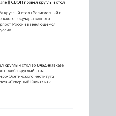
апе || СВОП провёл круглый стол
вёл круглый стол «Религиозный и
енского государственного
форпост России в меняющемся
уссии.
л круглый стол во Владикавказе
ке провёл круглый стол
веро-Осетинского института
екта «Северный Кавказ как