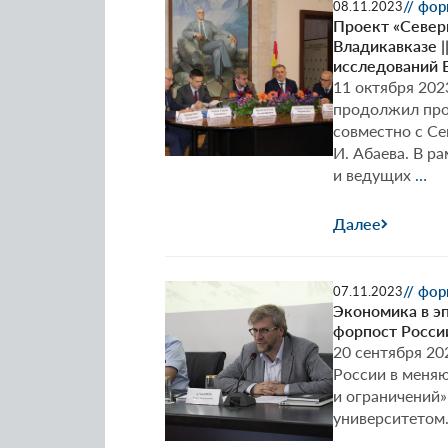
// фо
08.11.2023
Проект «Северн
Владикавказе 
исследований 
11 октября 202
продолжил про
совместно с С
И. Абаева. В р
Пр
и ведущих
…
«С
Ка
Далее
ка
фо
Ро
// фо
07.11.2023
в
Экономика в эп
ме
форпост Росси
ми
20 сентября 20
ри
России в меняю
и
и ограничений
пе
университетом
в