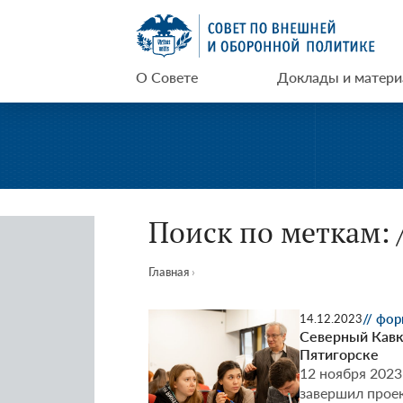
Перейти
СВОП
к
содержимому
О Совете
Доклады и матер
Поиск по меткам: 
Главная
›
// фо
14.12.2023
Северный Кавк
Пятигорске
12 ноября 2023
завершил проек