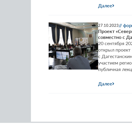
г.
Далее
Вл
||
С
// фо
27.10.2023
со
Проект «Север
с
совместно с Д
Се
20 сентября 20
Ос
открыл проект 
ин
с Дагестанским
гу
участием реги
и
публичная лек
со
ис
Далее
В
РА
им
В.
Аб