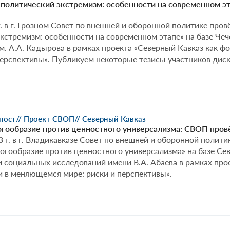
в
политический экстремизм: особенности на современном эт
меняющемся
мире:
г. в г. Грозном Совет по внешней и оборонной политике про
риски
кстремизм: особенности на современном этапе» на базе Чеч
и
м. А.А. Кадырова в рамках проекта «Северный Кавказ как 
перспективы»
перспективы». Публикуем некоторые тезисы участников диск
в
г.
Грозном
||
СВОП
рпост
// Проект СВОП
// Северный Кавказ
совместно
огообразие против ценностного универсализма: СВОП провё
с
3 г. в г. Владикавказе Совет по внешней и оборонной полити
Чеченским
огообразие против ценностного универсализма» на базе Се
государственным
 социальных исследований имени В.А. Абаева в рамках про
университетом
 в меняющемся мире: риски и перспективы».
им.
А.А.
Кадырова