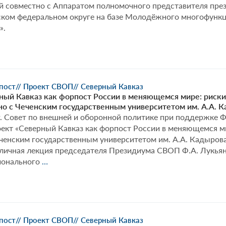
й совместно с Аппаратом полномочного представителя пре
ском федеральном округе на базе Молодёжного многофункц
».
рпост
// Проект СВОП
// Северный Кавказ
ый Кавказ как форпост России в меняющемся мире: риски и
о с Чеченским государственным университетом им. А.А. 
г. Совет по внешней и оборонной политике при поддержке 
ект «Северный Кавказ как форпост России в меняющемся ми
ченским государственным университетом им. А.А. Кадырова
бличная лекция председателя Президиума СВОП Ф.А. Лукьян
Проект
гионального
…
«Северный
Кавказ
как
форпост
России
рпост
// Проект СВОП
// Северный Кавказ