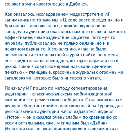
сожжет армии крестоносцев в Дабике».
Как оказалось, исследованием медиастратегии ИГ
занимались не только мы в Школе востоковедения, но и
британцы – как оказалось, влияние журналов на
западную аудиторию оказалось намного выше и намного
эффективнее, чем воздействие соцсетей, потому что
журналы публиковались не только онлайн, но и в
печатном варианте. К сожалению, у нас не было
возможности этот печатный журнал найти, но у меня
есть свидетельства очевидцев, которые держали его в
руках. Такое в советское время называли «финской
печатью» – глянцевые, красочные журналы с огромными
заголовками, которые было интересно читать.
Поначалу ИГ пошло по методу сегментирования
аудитории – классическая схема мобилизационной
кампании экстремистских сообществ. Стал выпускаться
журнал «Константинийе», направленный на Турцию, для
русскоязычной аудитории начал издаваться журнал
«Исток» – он оказался очень слабым по сравнению со
всеми остальными, самым сильным был «Дабик».
Издатели сильно эволюционировали в зависимости от