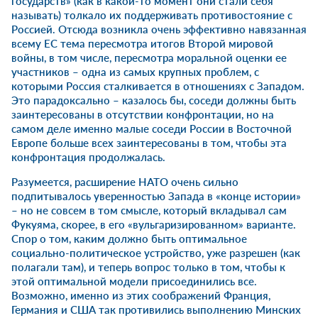
государств» (как в какой-то момент они стали себя
называть) толкало их поддерживать противостояние с
Россией. Отсюда возникла очень эффективно навязанная
всему ЕС тема пересмотра итогов Второй мировой
войны, в том числе, пересмотра моральной оценки ее
участников – одна из самых крупных проблем, с
которыми Россия сталкивается в отношениях с Западом.
Это парадоксально – казалось бы, соседи должны быть
заинтересованы в отсутствии конфронтации, но на
самом деле именно малые соседи России в Восточной
Европе больше всех заинтересованы в том, чтобы эта
конфронтация продолжалась.
Разумеется, расширение НАТО очень сильно
подпитывалось уверенностью Запада в «конце истории»
– но не совсем в том смысле, который вкладывал сам
Фукуяма, скорее, в его «вульгаризированном» варианте.
Спор о том, каким должно быть оптимальное
социально-политическое устройство, уже разрешен (как
полагали там), и теперь вопрос только в том, чтобы к
этой оптимальной модели присоединились все.
Возможно, именно из этих соображений Франция,
Германия и США так противились выполнению Минских