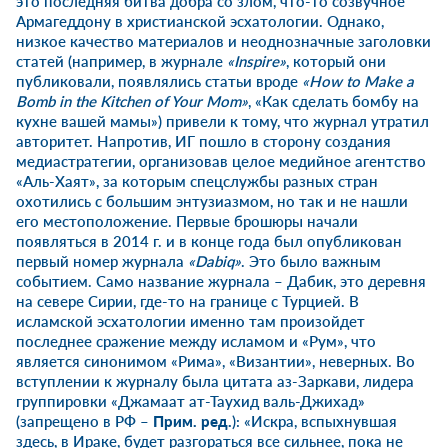
это последняя битва добра со злом, что-то созвучное
Армагеддону в христианской эсхатологии. Однако,
низкое качество материалов и неоднозначные заголовки
статей (например, в журнале
«
Inspire»
, который они
публиковали, появлялись статьи вроде
«
How
to
Make
a
Bomb
in
the
Kitchen
of
Your
Mom»
, «Как сделать бомбу на
кухне вашей мамы») привели к тому, что журнал утратил
авторитет. Напротив, ИГ пошло в сторону создания
медиастратегии, организовав целое медийное агентство
«Аль-Хаят», за которым спецслужбы разных стран
охотились с большим энтузиазмом, но так и не нашли
его местоположение. Первые брошюры начали
появляться в 2014 г. и в конце года был опубликован
первый номер журнала
«
Dabiq»
. Это было важным
событием. Само название журнала – Дабик, это деревня
на севере Сирии, где-то на границе с Турцией. В
исламской эсхатологии именно там произойдет
последнее сражение между исламом и «Рум», что
является синонимом «Рима», «Византии», неверных. Во
вступлении к журналу была цитата аз-Заркави, лидера
группировки «Джамаат ат-Таухид валь-Джихад»
(запрещено в РФ –
Прим. ред.
): «Искра, вспыхнувшая
здесь, в Ираке, будет разгораться все сильнее, пока не