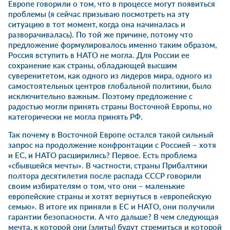
Европе говорили о том, что в процессе могут появиться
проблемы (я сейчас призываю посмотреть на эту
ситуацию в тот момент, когда она начиналась и
разворачивалась). По той же причине, потому что
предложение формулировалось именно таким образом,
Россия вступить в НАТО не могла. Для России ее
сохранение как страны, обладающей высшим
суверенитетом, как одного из лидеров мира, одного из
самостоятельных центров глобальной политики, было
исключительно важным. Поэтому предложение с
радостью могли принять страны Восточной Европы, но
категорически не могла принять РФ.
Так почему в Восточной Европе остался такой сильный
запрос на продолжение конфронтации с Россией – хотя
и ЕС, и НАТО расширились? Первое. Есть проблема
«сбывшейся мечты». В частности, страны Прибалтики
полтора десятилетия после распада СССР говорили
своим избирателям о том, что они – маленькие
европейские страны и хотят вернуться в «европейскую
семью». В итоге их приняли в ЕС и НАТО, они получили
гарантии безопасности. А что дальше? В чем следующая
мечта, к которой они (элиты) будут стремиться и которой