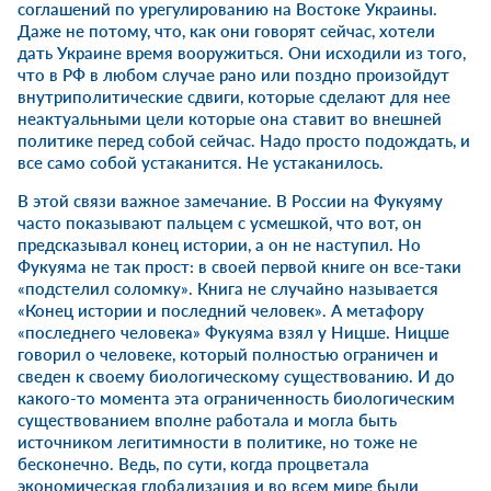
соглашений по урегулированию на Востоке Украины.
Даже не потому, что, как они говорят сейчас, хотели
дать Украине время вооружиться. Они исходили из того,
что в РФ в любом случае рано или поздно произойдут
внутриполитические сдвиги, которые сделают для нее
неактуальными цели которые она ставит во внешней
политике перед собой сейчас. Надо просто подождать, и
все само собой устаканится. Не устаканилось.
В этой связи важное замечание. В России на Фукуяму
часто показывают пальцем с усмешкой, что вот, он
предсказывал конец истории, а он не наступил. Но
Фукуяма не так прост: в своей первой книге он все-таки
«подстелил соломку». Книга не случайно называется
«Конец истории и последний человек». А метафору
«последнего человека» Фукуяма взял у Ницше. Ницше
говорил о человеке, который полностью ограничен и
сведен к своему биологическому существованию. И до
какого-то момента эта ограниченность биологическим
существованием вполне работала и могла быть
источником легитимности в политике, но тоже не
бесконечно. Ведь, по сути, когда процветала
экономическая глобализация и во всем мире были