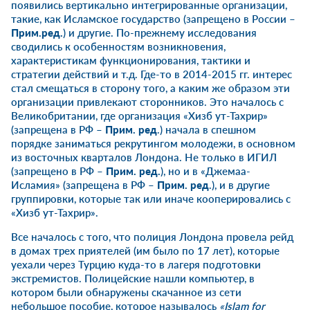
появились вертикально интегрированные организации,
такие, как Исламское государство (запрещено в России –
Прим.ред.
) и другие. По-прежнему исследования
сводились к особенностям возникновения,
характеристикам функционирования, тактики и
стратегии действий и т.д. Где-то в 2014-2015 гг. интерес
стал смещаться в сторону того, а каким же образом эти
организации привлекают сторонников. Это началось с
Великобритании, где организация «Хизб ут-Тахрир»
(запрещена в РФ –
Прим. ред
.) начала в спешном
порядке заниматься рекрутингом молодежи, в основном
из восточных кварталов Лондона. Не только в ИГИЛ
(запрещено в РФ –
Прим. ред.
), но и в «Джемаа-
Исламия» (запрещена в РФ –
Прим. ред
.), и в другие
группировки, которые так или иначе кооперировались с
«Хизб ут-Тахрир».
Все началось с того, что полиция Лондона провела рейд
в домах трех приятелей (им было по 17 лет), которые
уехали через Турцию куда-то в лагеря подготовки
экстремистов. Полицейские нашли компьютер, в
котором были обнаружены скачанное из сети
небольшое пособие, которое называлось
«
Islam
for