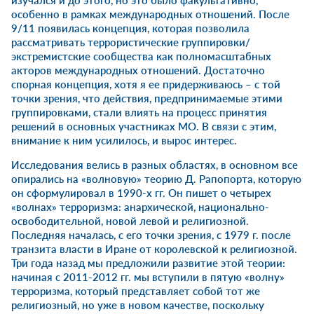
изучался и до этого, но это было факультативно,
особенно в рамках международных отношений. После
9/11 появилась концепция, которая позволила
рассматривать террористические группировки/
экстремистские сообщества как полномасштабных
акторов международных отношений. Достаточно
спорная концепция, хотя я ее придерживаюсь – с той
точки зрения, что действия, предпринимаемые этими
группировками, стали влиять на процесс принятия
решений в основных участниках МО. В связи с этим,
внимание к ним усилилось, и вырос интерес.
Исследования велись в разных областях, в основном все
опирались на «волновую» теорию Д. Рапопорта, которую
он сформулировал в 1990-х гг. Он пишет о четырех
«волнах» терроризма: анархической, национально-
освободительной, новой левой и религиозной.
Последняя началась, с его точки зрения, с 1979 г. после
транзита власти в Иране от королевской к религиозной.
Три года назад мы предложили развитие этой теории:
начиная с 2011-2012 гг. мы вступили в пятую «волну»
терроризма, который представляет собой тот же
религиозный, но уже в новом качестве, поскольку