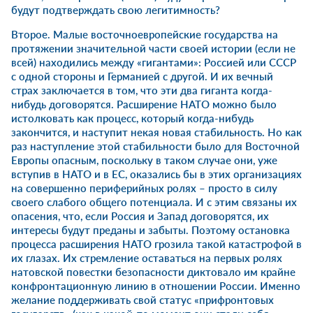
будут подтверждать свою легитимность?
Второе. Малые восточноевропейские государства на
протяжении значительной части своей истории (если не
всей) находились между «гигантами»: Россией или СССР
с одной стороны и Германией с другой. И их вечный
страх заключается в том, что эти два гиганта когда-
нибудь договорятся. Расширение НАТО можно было
истолковать как процесс, который когда-нибудь
закончится, и наступит некая новая стабильность. Но как
раз наступление этой стабильности было для Восточной
Европы опасным, поскольку в таком случае они, уже
вступив в НАТО и в ЕС, оказались бы в этих организациях
на совершенно периферийных ролях – просто в силу
своего слабого общего потенциала. И с этим связаны их
опасения, что, если Россия и Запад договорятся, их
интересы будут преданы и забыты. Поэтому остановка
процесса расширения НАТО грозила такой катастрофой в
их глазах. Их стремление оставаться на первых ролях
натовской повестки безопасности диктовало им крайне
конфронтационную линию в отношении России. Именно
желание поддерживать свой статус «прифронтовых