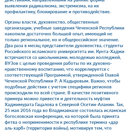
выявления радикализма, экстремизма, на их
профилактику, блокирование и противодействие.
Органы власти, духовенство, общественные
организации, учебные заведения Чеченской Республики
накопили достаточно большой опыт, имеющий не
только региональное, но и общероссийское значение.
Два раза в месяц представители духовенства, студенты
Российского исламского университета им. Кунта-Хаджи
встречаются со школьниками, молодежью колледжей,
ВУЗов с целью проведения работы по их духовно-
нравственному воспитанию, что коррелируется с
соответствующей Программой, утвержденной Главой
Чеченской Республики Р. А Кадыровым. Важно, чтобы
подобные действия с учетом специфики регионов
происходили по всей стране. В качестве позитивного
примера можно привести и деятельность муфтия
Хаджимурата Гацалова в Северной Осетии-Алании. Так,
25 мая 2016 года во Владикавказе состоялась исламская
богословская конференция, на которой была принята
фетва о неприменимости к республике термина «дар
аль-харб» (территория войны), мотивируя тем, что