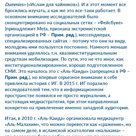
Dummies»
(«Ислам для чайников»). И в этот момент все
бросились изучать, а как же это все-таки работает. В
основном внимание исследователей было
сконцентрировано на социальных сетях – «Фейсбуке»
(принадлежит Meta, признана экстремистской
организацией в РФ –
Прим. ред.
), мессенджерах,
специализированных сайтах – потому что они на виду,
молодежь ими пользуется постоянно. Намного меньше
внимания уделялось т.н. квазиинституциональным
средствам мобилизации. По сути, это не что иное, как
институционализированное, хорошо подготовленное
СМИ. Это началось это с «Аль-Каиды» (запрещена в РФ –
Прим. ред.
), но впервые серьезное внимание к себе
привлекла история с ИГ. В 2015 г. ИГ поразило
исследователей тем, что в информационном
пространстве появился не просто журнальчик, а
настоящая медиастратегия, при этом направленная
конкретно на привлечение именно западной аудитории.
Итак, в 2010 г. «Аль-Каида» организовала медиацентр
«Аль-Малахим», что можно перевести как «сражение», но
на самом деле, в исламской эсхатологии «мальхама» –