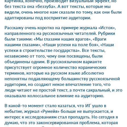
картинка, конечно, производит визуальный эффект, но
без текста она «беззуба». А вот тексты, которые мы
видели, очень многое нам сказали по тому, как они были
адаптированы под восприятие аудитории.
Расскажу очень коротко на примере журнала «Исток»,
направленного на русскоязычных читателей. Рубрики
были такими: «Мы глазами наших врагов», «Враги
нашими глазами», «Наши успехи на поле боя», «Наши
успехи в строительстве государства». Все тексты,
независимо от того, чему они посвящены, были
объединены одним. В русскоязычном варианте
присутствует огромное количество коранических
терминов, которые на русском языке абсолютно
непонятны подавляющему большинству русскоязычной
аудитории, но создают некое впечатление того, что
люди читают не простой текст, а почти сакральный, и это
оказывало колоссальное влияние на аудиторию.
В какой-то момент стало казаться, что ИГ ушло в
небытие, журнал «Румейя» больше не выпускается, и
интерес к исследованиям стал пропадать. Но сегодня я
думаю, что это законсервированная проблема, которая