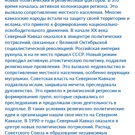
новых политических и религиозных факторов. В это
время началась активная колонизация региона. Это
вызвало сопротивление местного населения. Многие
кавказские народы встали на защиту своей территории и
ислама, что привело к формированию национально-
освободительного движения. В начале XX века
Северный Кавказ оказался в эпицентре политических
потрясений, связанных с Великой Октябрьской
социалистической революцией. Российская империя
рухнула, и на ее место пришел СССР. Новый режим
проводил активную атеистическую политику, подавляя
религиозные проявления. Это вызвало недовольство и
сопротивление местного населения, особенно верующих
мусульман. Советская власть на Северном Кавказе
подавляла ислам, закрывала мечети, преследовала
духовенство. Это привело к религиозной регрессии и
формированию групп, которые скрывались от
преследования и продолжали свою деятельность в
подполье. В таких условиях религиозно-политические
идеи и организации нашли свое место на Северном
Кавказе. В 1990-е годы Северный Кавказ оказался в
центре новых политических потрясений. Распад
Советского Союза и образование независимых