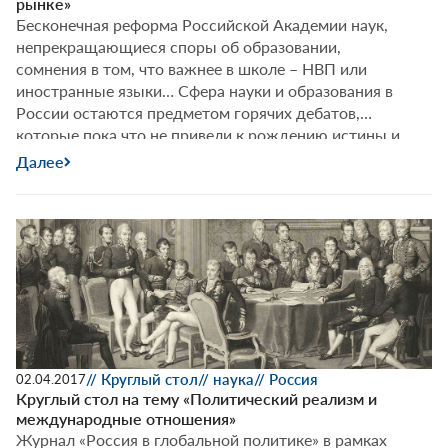
рынке»
Бесконечная реформа Российской Академии наук,
непрекращающиеся споры об образовании,
сомнения в том, что важнее в школе – НВП или
иностранные языки… Сфера науки и образования в
России остаются предметом горячих дебатов,
которые пока что не привели к рождению истины и
созданию устремленной в будущее модели
Далее
развития.
// Круглый стол
// наука
// Россия
02.04.2017
Круглый стол на тему «Политический реализм и
международные отношения»
Журнал «Россия в глобальной политике» в рамках