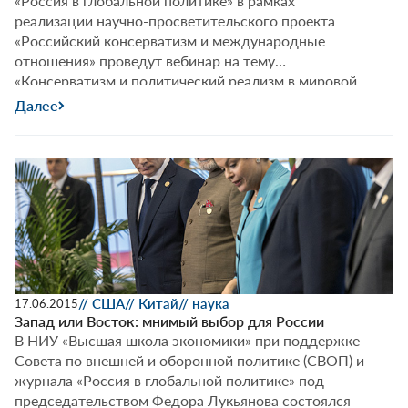
«Россия в глобальной политике» в рамках
реализации научно-просветительского проекта
«Российский консерватизм и международные
отношения» проведут вебинар на тему
«Консерватизм и политический реализм в мировой
политике».
Далее
// США
// Китай
// наука
17.06.2015
Запад или Восток: мнимый выбор для России
В НИУ «Высшая школа экономики» при поддержке
Совета по внешней и оборонной политике (СВОП) и
журнала «Россия в глобальной политике» под
председательством Федора Лукьянова состоялся