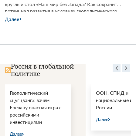
круглый стол «Наш мир без Запада? Как сохранить
потенциал развития в условиях геополитического
противостояния». «Лента.ру» публикует тезисы
Далее
некоторых выступлений участников дискуссии.
Россия в глобальной
политике
Геополитический
ООН, СПИД и
«цугцванг»: зачем
национальные ин
Еревану опасная игра с
России
российскими
Далее
инвестициями
Далее